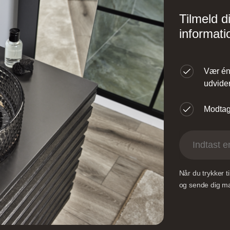
Tilmeld d
informati
line Ribe
Nettoline Holstebro
Vær én 
ster Vedsted Vej 6, 6760
Gartnerivej 2, 7500
udvider
ibe,
Holstebro,
Modtag 
Når du trykker 
og sende dig mai
Design – Glostrup
Designa – Århus
øndre Ringvej 35, 2605
Agerøvejk 27A, 8381 