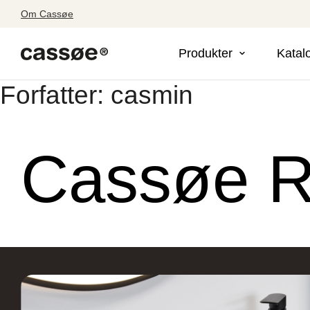
Om Cassøe
Produkter
Katal
Forfatter:
casmin
Cassøe 
Søg efter adresse