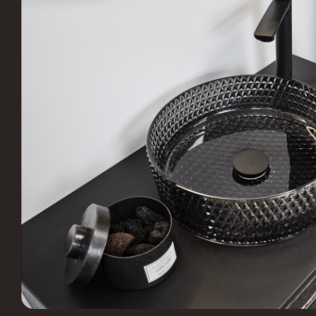
Fliseforum Silkeborg
Netto
Stagehøj Tværvej 5, 8600
Ø
Silkeborg, Danmark
R
Stark Hillerød
JKE 
Industrivænget 16, 3400
S