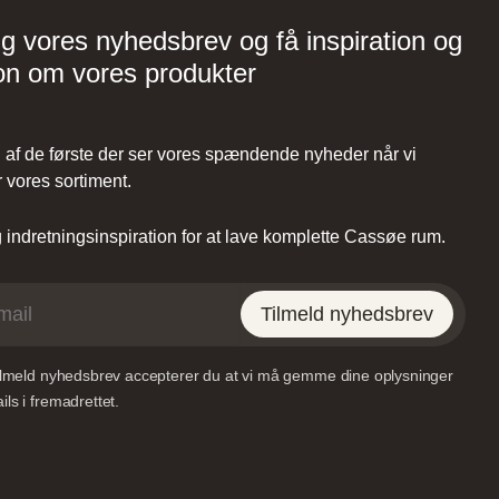
ig vores nyhedsbrev og få inspiration og
on om vores produkter
Tvis Køkkener – Køge
af de første der ser vores spændende nyheder når vi
Brogade 7F, 4600 Køge,
 vores sortiment.
61696765
indretningsinspiration for at lave komplette Cassøe rum.
Tilmeld nyhedsbrev
tilmeld nyhedsbrev accepterer du at vi må gemme dine oplysninger
ls i fremadrettet.
Vordingborg Køkkenet –
Viborg
Tilst,