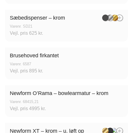
øversysselvej 5B, 7100
Gl. Køge Landevej 1
ejle, Danmark
2500 Valby, Danmar
Sæbedispenser – krom
Varenr. SD21
Vejl. pris 625 kr.
Brusehoved firkantet
Varenr. 6587
Vejl. pris 895 kr.
Newform O’Rama – bowlearmatur – krom
Varenr. 68415,21
Vejl. pris 4995 kr.
Newform XT – krom – u. løft op