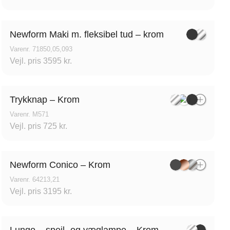
Newform Maki m. fleksibel tud – krom
Varenr. 71850,05,093
Vejl. pris 3595 kr.
Trykknap – Krom
Varenr. M571
Vejl. pris 725 kr.
Tvis Køkkener – Køge
Newform Conico – Krom
Brogade 7F, 4600 Køge,
Varenr. 64213,21
Vejl. pris 3195 kr.
61696765
Lungo – spejl- og væglampe – Krom