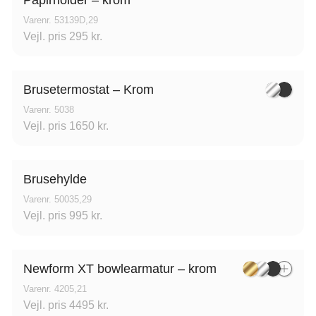
Varenr. 53139D,29
Vejl. pris 295 kr.
Design – Glostrup
Designa – Århus
Brusetermostat – Krom
Varenr. 5038
øndre Ringvej 35, 2605
Agerøvejk 27A, 8381 
Vejl. pris 1650 kr.
røndby, Danmark
Danmark
Brusehylde
Varenr. 50035,29
Vejl. pris 995 kr.
Newform XT bowlearmatur – krom
ingborg Køkkenet –
Vordingborg Køkken
Varenr. 4205,21
Valby BUDGETSTO
Vejl. pris 4495 kr.