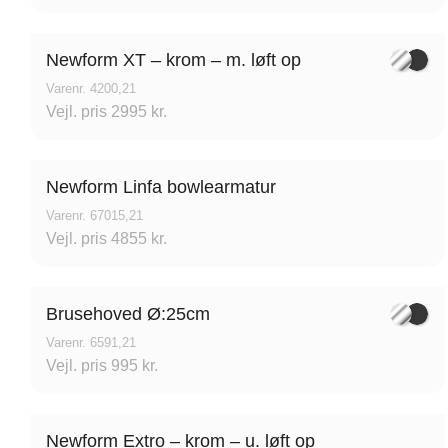
Ved Vesterport 9, 1612
L
København V, Danmark
V
Newform XT – krom – m. løft op
Varenr. 4200,21
Vejl. pris 2995 kr.
Newform Linfa bowlearmatur
Varenr. 67015,21
Vejl. pris 4855 kr.
Brusehoved Ø:25cm
Varenr. 6591,21
Vejl. pris 995 kr.
Newform Extro – krom – u. løft op