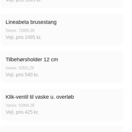
Lineabeta brusestang
Varenr. 71805,29
Vejl. pris 1495 kr.
Tilbehørsholder 12 cm
Varenr. 52811,29
Vejl. pris 540 kr.
Klik-ventil til vaske u. overløb
Varenr. 53994,29
Vejl. pris 425 kr.