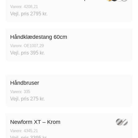
Varenr. 4208,21
Vejl. pris 2795 kr.
Håndklædestang 60cm
Varenr. OE1007,29
Vejl. pris 395 kr.
Håndbruser
Varenr. 335
Vejl. pris 275 kr.
Newform XT – Krom
Varenr. 4345,21
Vejl. pris 3395 kr.