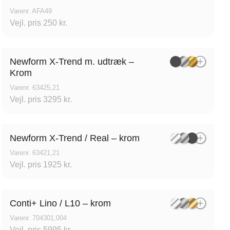
Varenr. AFA49
Vejl. pris 250 kr.
Newform X-Trend m. udtræk –
Krom
Varenr. 63425,21
Vejl. pris 3295 kr.
Newform X-Trend / Real – krom
Varenr. 63421,21
Vejl. pris 1925 kr.
Conti+ Lino / L10 – krom
Varenr. 704301,004
Vejl. pris 5995 kr.