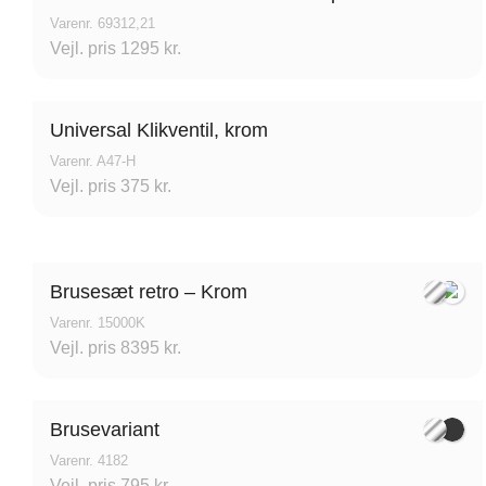
Varenr. 69312,21
Vejl. pris 1295 kr.
Universal Klikventil, krom
Varenr. A47-H
Vejl. pris 375 kr.
Brusesæt retro – Krom
Varenr. 15000K
Vejl. pris 8395 kr.
Brusevariant
Varenr. 4182
Vejl. pris 795 kr.