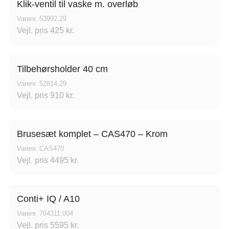
Klik-ventil til vaske m. overløb
Varenr. 53992,29
Vejl. pris 425 kr.
Tilbehørsholder 40 cm
Varenr. 52814,29
Vejl. pris 910 kr.
Brusesæt komplet – CAS470 – Krom
Varenr. CAS470
Vejl. pris 4495 kr.
Conti+ IQ / A10
Varenr. 704311,004
Vejl. pris 5595 kr.