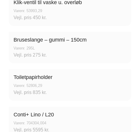
Klik-ventil til vaske u. overløb
Varenr. 53993,29
Vejl. pris 450 kr.
Bruseslange – gummi – 150cm
Varenr. 295L
Vejl. pris 275 kr.
Toiletpapirholder
Varenr. 52806,29
Vejl. pris 835 kr.
Conti+ Lino / L20
Varenr. 704304,004
Vejl. pris 5595 kr.