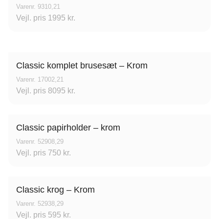
Varenr. 9310,21
Vejl. pris 1995 kr.
Classic komplet brusesæt – Krom
Varenr. 17002,21
Vejl. pris 8095 kr.
Classic papirholder – krom
Varenr. 52908,29
Vejl. pris 750 kr.
Classic krog – Krom
Varenr. 52938,29
Vejl. pris 595 kr.