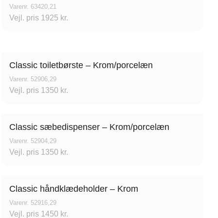
Varenr. 63420,21
Vejl. pris 1925 kr.
Classic toiletbørste – Krom/porcelæn
Varenr. 52906,29
Vejl. pris 1350 kr.
Classic sæbedispenser – Krom/porcelæn
Varenr. 52904,29
Vejl. pris 1350 kr.
Classic håndklædeholder – Krom
Varenr. 52916,29
Vejl. pris 1450 kr.