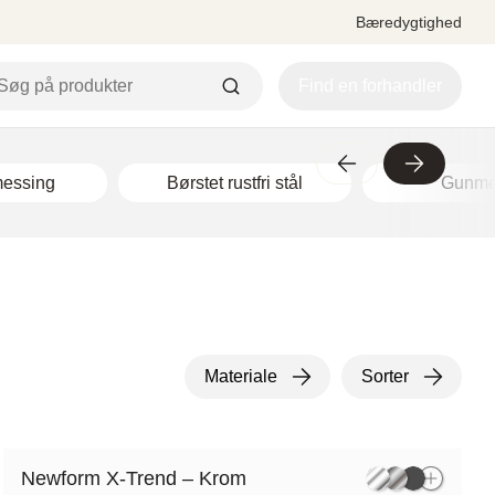
Bæredygtighed
Find en forhandler
messing
Børstet rustfri stål
Gunme
Materiale
Sorter
Newform X-Trend – Krom