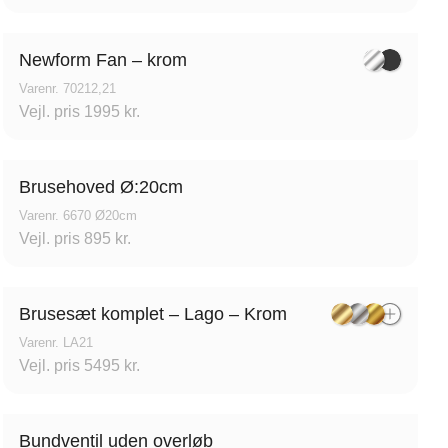
35,
Grundtvigs Alle 198, 6400
k
Sønderborg, Danmark
Newform Fan – krom
Varenr. 70212,21
Vejl. pris 1995 kr.
Brusehoved Ø:20cm
Varenr. 6670 Ø20cm
Vejl. pris 895 kr.
Brusesæt komplet – Lago – Krom
Varenr. LA21
Vejl. pris 5495 kr.
Bundventil uden overløb