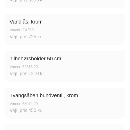
Vandlås, krom
Varenr. CASVL
Vejl. pris 725 kr.
Tilbehørsholder 50 cm
Varenr. 52815,29
Vejl. pris 1210 kr.
Tvangsåben bundventil, krom
Varenr. 53972,29
Vejl. pris 450 kr.