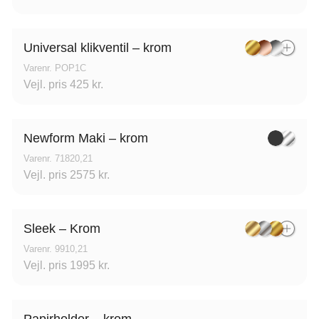
Universal klikventil – krom
Varenr. POP1C
Vejl. pris 425 kr.
Newform Maki – krom
Varenr. 71820,21
Vejl. pris 2575 kr.
line Ribe
Nettoline Holstebro
Sleek – Krom
ster Vedsted Vej 6, 6760
Gartnerivej 2, 7500
Varenr. 9910,21
ibe,
Holstebro,
Vejl. pris 1995 kr.
Papirholder – krom