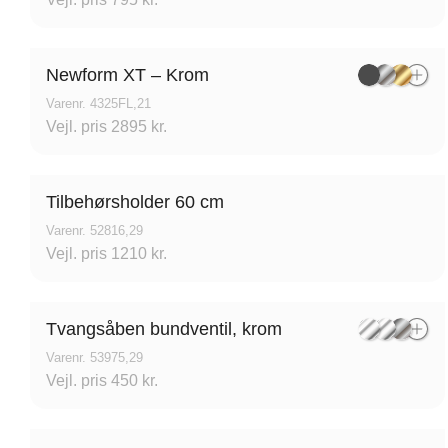
Newform XT – Krom
Varenr. 4325FL,21
Vejl. pris 2895 kr.
Tilbehørsholder 60 cm
Varenr. 52816,29
Vejl. pris 1210 kr.
Tvangsåben bundventil, krom
Varenr. 53975,29
Vejl. pris 450 kr.