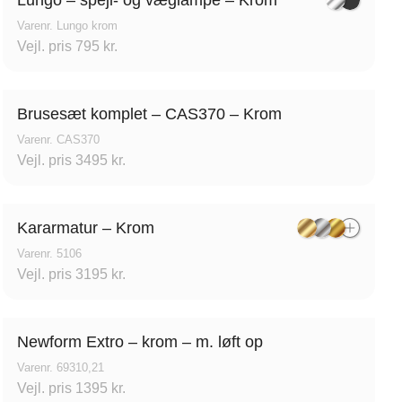
Varenr. Lungo krom
Vejl. pris 795 kr.
Vordingborg Køkkenet –
Brusesæt komplet – CAS370 – Krom
Viborg
Varenr. CAS370
Tilst,
Vejl. pris 3495 kr.
Lundvej 54, 8800 Viborg,
Danmark
Kararmatur – Krom
Varenr. 5106
Vejl. pris 3195 kr.
Newform Extro – krom – m. løft op
et –
Vordingborg Køkkenet –
Varenr. 69310,21
RE
Sønderborg
Vejl. pris 1395 kr.