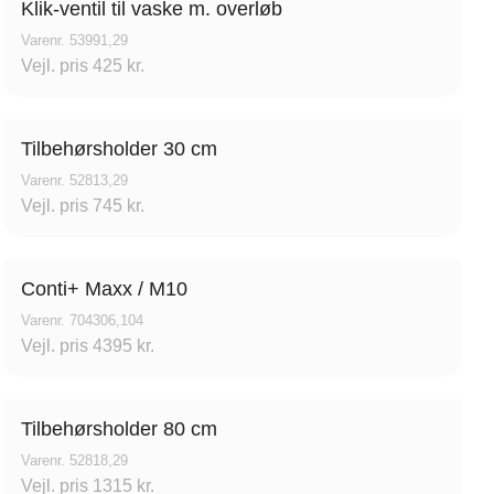
Klik-ventil til vaske m. overløb
Varenr. 53991,29
Vejl. pris 425 kr.
Tilbehørsholder 30 cm
Varenr. 52813,29
Vejl. pris 745 kr.
Conti+ Maxx / M10
Varenr. 704306,104
Vejl. pris 4395 kr.
Tilbehørsholder 80 cm
Varenr. 52818,29
Vejl. pris 1315 kr.