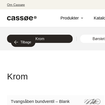
Om Cassøe
Produkter
Katal
Krom
Børstet
Tilbage
Krom
Tvangsåben bundventil – Blank