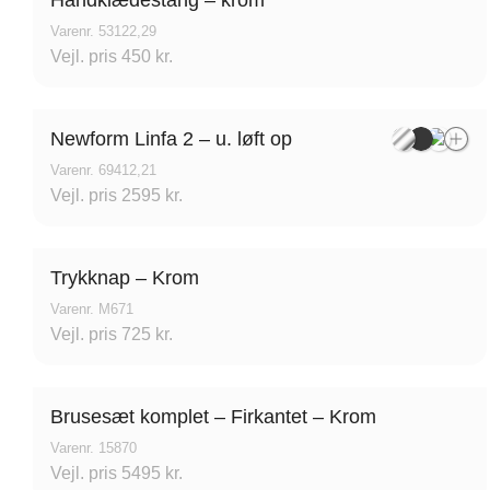
Varenr. 53122,29
Vejl. pris 450 kr.
Stark Hillerød
JKE 
Newform Linfa 2 – u. løft op
Varenr. 69412,21
Industrivænget 16, 3400
S
Vejl. pris 2595 kr.
Hillerød, Danmark
B
Trykknap – Krom
Varenr. M671
Vejl. pris 725 kr.
Brusesæt komplet – Firkantet – Krom
Vordingborg Køkkenet –
Vord
Varenr. 15870
Vesterport
Vejle
Vejl. pris 5495 kr.