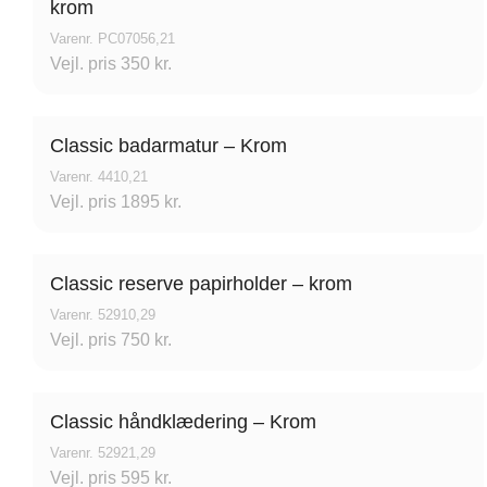
krom
Varenr. PC07056,21
Vejl. pris 350 kr.
Classic badarmatur – Krom
Varenr. 4410,21
Vejl. pris 1895 kr.
Classic reserve papirholder – krom
Varenr. 52910,29
Vejl. pris 750 kr.
Classic håndklædering – Krom
Varenr. 52921,29
Vejl. pris 595 kr.