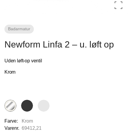
Fliseforum Silkeborg
Badarmatur
Stagehøj Tværvej 5, 8600 Silkeborg,
Danmark
Newform Linfa 2 – u. løft op
Uden løft-op ventil
Krom
Nettoline Ribe
Øster Vedsted Vej 6, 6760 Ribe,
Farve:
Krom
Varenr.
69412,21