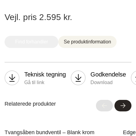
Vejl. pris 2.595 kr.
Nettoline Holstebro
Find forhandler
Se produktinformation
Gartnerivej 2, 7500 Holstebro,
Teknisk tegning
Godkendelse
Gå til link
Download
Tvis Køkkener – Køge
Relaterede produkter
Brogade 7F, 4600 Køge,
61696765
Tvangsåben bundventil – Blank krom
Edge