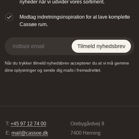
nyheder når vi udvider vores sortiment.
Modtag indretningsinspiration for at lave komplette
Cassøe rum.
Tilmeld nyhedsbrev
Designa – Århus
Når du trykker tilmeld nyhedsbrev accepterer du at vi må gemme
Agerøvejk 27A, 8381 Tilst, Danmark
dine oplysninger og sende dig mails i fremadrettet.
Vordingborg Køkkenet – Viborg
T:
+45 97 12 74 00
Orebygårdvej 9
E:
mail@cassoe.dk
7400 Herning