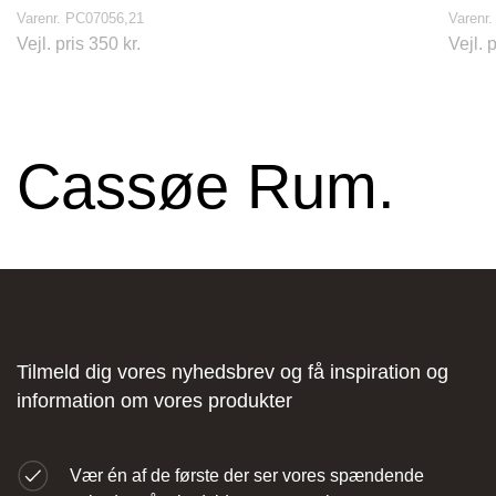
Varenr. PC07056,21
Varenr.
Vejl. pris 350 kr.
Vejl. 
Stark Hillerød
Cassøe Rum.
Industrivænget 16, 3400 Hillerød, Danmark
Tilmeld dig vores nyhedsbrev og få inspiration og
information om vores produkter
JKE Design – Glostrup
Vær én af de første der ser vores spændende
Søndre Ringvej 35, 2605 Brøndby, Danmark