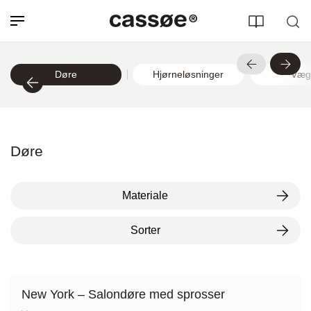
Døre
Hjørneløsninger
Væg
Døre
Søg efter adresse
Materiale
Sorter
New York – Salondøre med sprosser