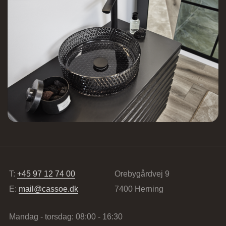
Lundvej 54, 8800 Viborg, Danmark
Vordingborg Køkkenet – Vesterport
Ved Vesterport 9, 1612 København V,
Danmark
T:
+45 97 12 74 00
Orebygårdvej 9
E:
mail@cassoe.dk
7400 Herning
Vordingborg Køkkenet – Vejle
Mandag - torsdag: 08:00 - 16:30