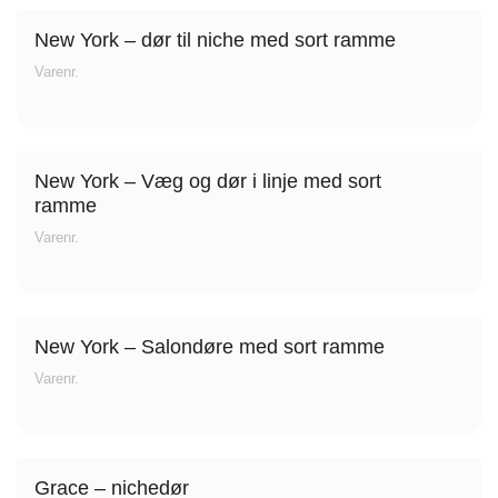
New York – dør til niche med sort ramme
Varenr.
Nettoline Holstebro
Gartnerivej 2, 7500 Holstebro,
New York – Væg og dør i linje med sort
ramme
Varenr.
Tvis Køkkener – Køge
New York – Salondøre med sort ramme
Varenr.
Brogade 7F, 4600 Køge,
61696765
Grace – nichedør