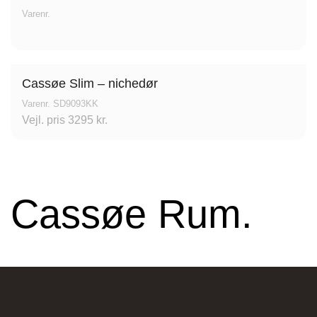
Varenr.
Cassøe Slim – nichedør
Stark Hillerød
Varenr. SD9093KK
Vejl. pris 3295 kr.
Industrivænget 16, 3400 Hillerød, Danmark
Cassøe Rum.
JKE Design – Glostrup
Søndre Ringvej 35, 2605 Brøndby, Danmark