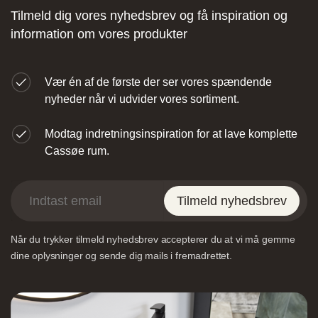
Tilmeld dig vores nyhedsbrev og få inspiration og
information om vores produkter
Vær én af de første der ser vores spændende
nyheder når vi udvider vores sortiment.
Designa – Århus
Modtag indretningsinspiration for at lave komplette
Cassøe rum.
Agerøvejk 27A, 8381 Tilst, Danmark
Tilmeld nyhedsbrev
Når du trykker tilmeld nyhedsbrev accepterer du at vi må gemme
dine oplysninger og sende dig mails i fremadrettet.
Vordingborg Køkkenet – Viborg