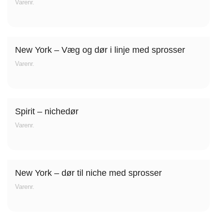
Varenr.
Fliseforum Silkeborg
New York – Væg og dør i linje med sprosser
Stagehøj Tværvej 5, 8600 Silkeborg,
Danmark
Varenr.
Spirit – nichedør
Varenr.
Nettoline Ribe
New York – dør til niche med sprosser
Øster Vedsted Vej 6, 6760 Ribe,
Varenr.