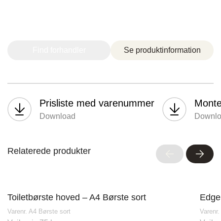
Nettoline Holstebro
Find forhandler
Se produktinformation
Gartnerivej 2, 7500 Holstebro,
Prisliste med varenummer
Monter
Download
Downl
Relaterede produkter
Tvis Køkkener – Køge
Brogade 7F, 4600 Køge,
Toiletbørste hoved – A4 Børste sort
Edge 
61696765
Varenr. A4 Børste sort
Varenr.