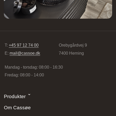
Lundvej 54, 8800 Viborg, Danmark
Vordingborg Køkkenet – Vesterport
T:
+45 97 12 74 00
Orebygårdvej 9
E:
mail@cassoe.dk
7400 Herning
Ved Vesterport 9, 1612 København V,
Danmark
Mandag - torsdag: 08:00 - 16:30
Fredag: 08:00 - 14:00
Produkter
Om Cassøe
Vordingborg Køkkenet – Vejle