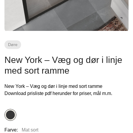
Fliseforum Silkeborg
Stagehøj Tværvej 5, 8600 Silkeborg,
Danmark
Døre
New York – Væg og dør i linje
med sort ramme
New York – Væg og dør i linje med sort ramme
Nettoline Ribe
Download prisliste pdf herunder for priser, mål m.m.
Øster Vedsted Vej 6, 6760 Ribe,
Farve:
Mat sort