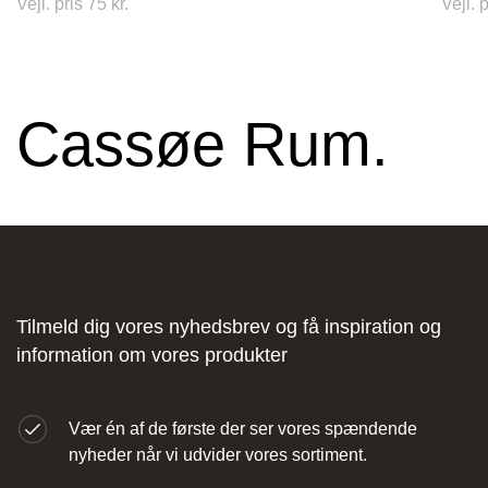
Vejl. pris 75 kr.
Vejl. 
Cassøe Rum.
Stark Hillerød
Industrivænget 16, 3400 Hillerød, Danmark
Tilmeld dig vores nyhedsbrev og få inspiration og
information om vores produkter
JKE Design – Glostrup
Vær én af de første der ser vores spændende
nyheder når vi udvider vores sortiment.
Søndre Ringvej 35, 2605 Brøndby, Danmark