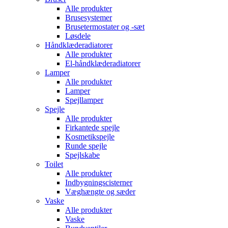
Alle produkter
Brusesystemer
Brusetermostater og -sæt
Løsdele
Håndklæde­radiatorer
Alle produkter
El-håndklæde­radiatorer
Lamper
Alle produkter
Lamper
Spejllamper
Spejle
Alle produkter
Firkantede spejle
Kosmetikspejle
Runde spejle
Spejlskabe
Toilet
Alle produkter
Indbygnings­cisterner
Væghængte og sæder
Vaske
Alle produkter
Vaske