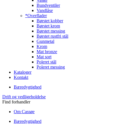
Vaske
Bundventiler
Vandlåse
*Overflader
Børstet kobber
Børstet krom
Børstet messing
Børstet rustfri stål
Gunmetal
Krom
Mat bronze
Mat sort
Poleret stål
Poleret messing
Kataloger
Kontakt
Bæredygtighed
Drift og vedligeholdelse
Find forhandler
Om Cassøe
Bæredygtighed