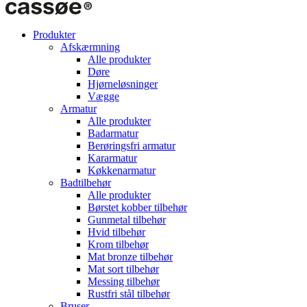
Produkter
Afskærmning
Alle produkter
Døre
Hjørneløsninger
Vægge
Armatur
Alle produkter
Badarmatur
Berøringsfri armatur
Kararmatur
Køkkenarmatur
Badtilbehør
Alle produkter
Børstet kobber tilbehør
Gunmetal tilbehør
Hvid tilbehør
Krom tilbehør
Mat bronze tilbehør
Mat sort tilbehør
Messing tilbehør
Rustfri stål tilbehør
Bruser