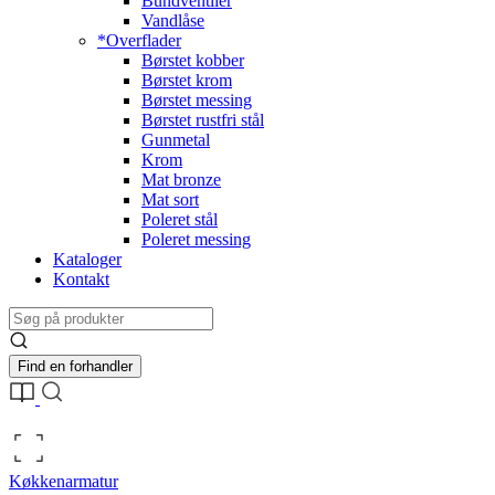
Bundventiler
Vandlåse
*Overflader
Børstet kobber
Børstet krom
Børstet messing
Børstet rustfri stål
Gunmetal
Krom
Mat bronze
Mat sort
Poleret stål
Poleret messing
Kataloger
Kontakt
Find en forhandler
Køkkenarmatur