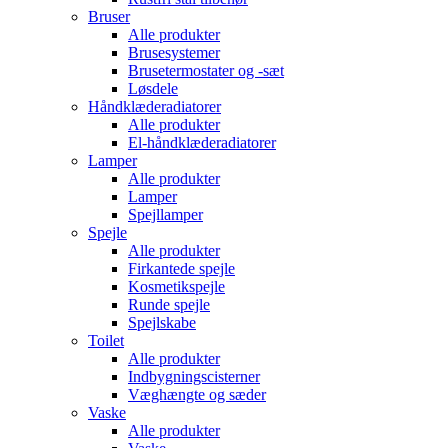
Bruser
Alle produkter
Brusesystemer
Brusetermostater og -sæt
Løsdele
Håndklæde­radiatorer
Alle produkter
El-håndklæde­radiatorer
Lamper
Alle produkter
Lamper
Spejllamper
Spejle
Alle produkter
Firkantede spejle
Kosmetikspejle
Runde spejle
Spejlskabe
Toilet
Alle produkter
Indbygnings­cisterner
Væghængte og sæder
Vaske
Alle produkter