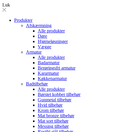
Luk
Produkter
Afskærmning
Alle produkter
Døre
Hjørneløsninger
Vægge
Armatur
Alle produkter
Badarmatur
Berøringsfri armatur
Kararmatur
Køkkenarmatur
Badtilbehør
Alle produkter
Børstet kobber tilbehør
Gunmetal tilbehør
Hvid tilbehør
Krom tilbehør
Mat bronze tilbehør
Mat sort tilbehør
Messing tilbehør
Rustfri stål tilbehør