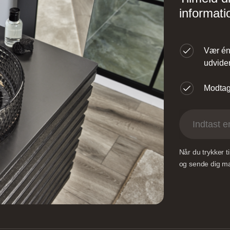
informati
Vær én 
udvider
Modtag 
Når du trykker 
og sende dig mai