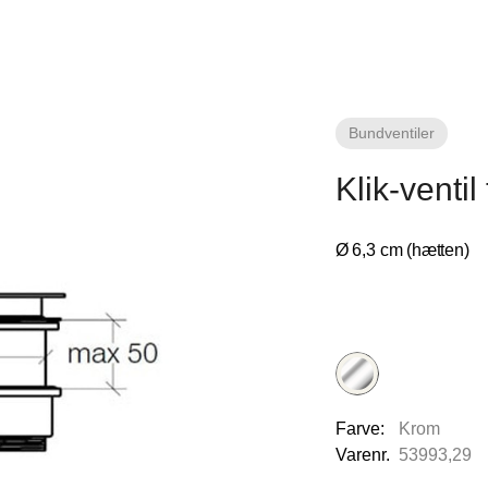
Bundventiler
Klik-ventil
Ø 6,3 cm (hætten)
Farve:
Krom
Varenr.
53993,29
line Ribe
Nettoline Holstebro