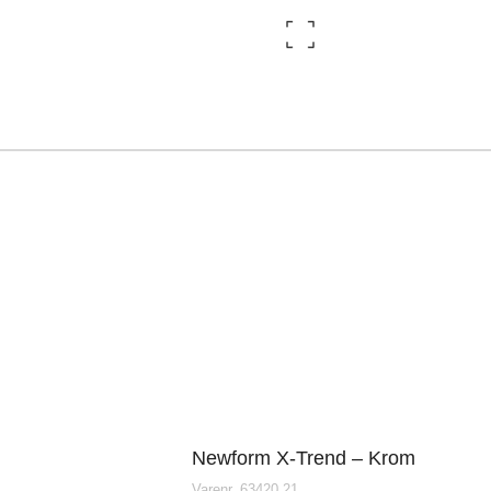
ingborg Køkkenet –
Vordingborg Køkken
Valby BUDGETSTO
øversysselvej 5B, 7100
Gl. Køge Landevej 1
ejle, Danmark
2500 Valby, Danmar
Newform X-Trend – Krom
Varenr. 63420,21