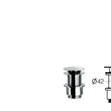
Søg efter adresse
Fliseforum Silkeborg
Netto