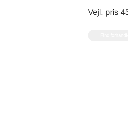
Vejl. pris 4
ster Vedsted Vej 6, 6760
Gartnerivej 2, 7500
ibe,
Holstebro,
Find forhandl
Design – Glostrup
Designa – Århus
øndre Ringvej 35, 2605
Agerøvejk 27A, 8381 
røndby, Danmark
Danmark