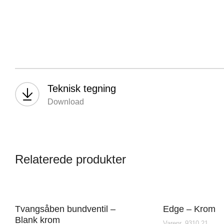
Vordingborg Køkkenet –
Vord
Vesterport
Vejle
Teknisk tegning
Ved Vesterport 9, 1612
L
Download
København V, Danmark
V
Relaterede produkter
Tvangsåben bundventil –
Edge – Krom
Blank krom
Varenr. 9310,21