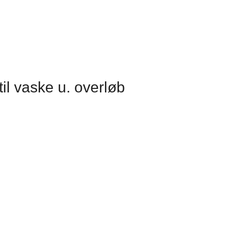
 til vaske u. overløb
Tvis Køkkener – Køge