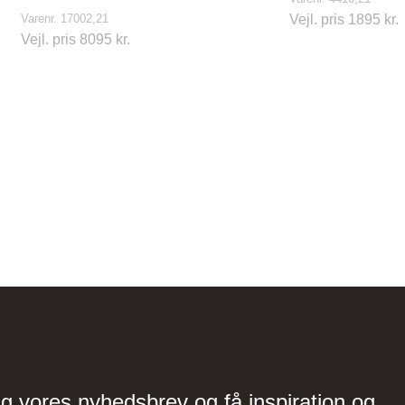
Varenr. 17002,21
Vejl. pris 1895 kr.
Vejl. pris 8095 kr.
ig vores nyhedsbrev og få inspiration og