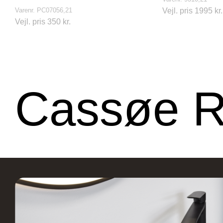
Varenr. PC07056,21
Vejl. pris 1995 kr.
Vejl. pris 350 kr.
Cassøe 