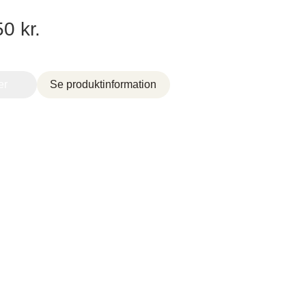
50 kr.
Brogade 7F, 4600 Køge,
61696765
er
Se produktinformation
Vordingborg Køkkenet –
Viborg
Tilst,
Lundvej 54, 8800 Viborg,
Danmark