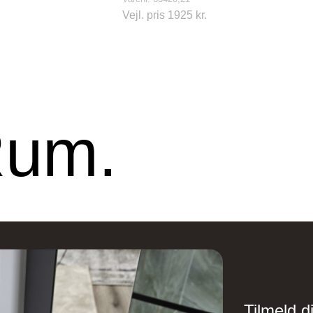
Vejl. pris 1925 kr.
Rum.
Tilmeld d