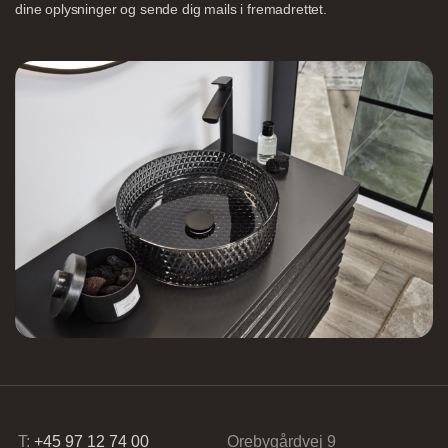
dine oplysninger og sende dig mails i fremadrettet.
Nettoline Holstebro
Gartnerivej 2, 7500 Holstebro,
Tvis Køkkener – Køge
Brogade 7F, 4600 Køge,
61696765
T:
+45 97 12 74 00
Orebygårdvej 9