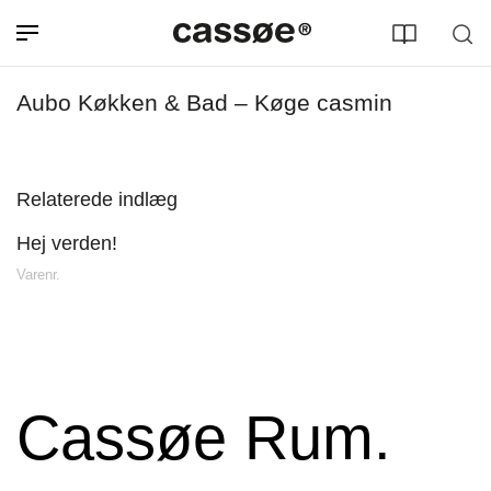
Aubo Køkken & Bad – Køge casmin
Relaterede indlæg
Hej verden!
Søg efter adresse
Varenr.
Cassøe Rum.