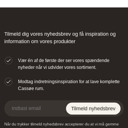
Fliseforum Silkeborg
Stagehøj Tværvej 5, 8600 Silkeborg,
Tilmeld dig vores nyhedsbrev og få inspiration og
Danmark
information om vores produkter
Vær én af de første der ser vores spændende
nyheder når vi udvider vores sortiment.
Modtag indretningsinspiration for at lave komplette
Nettoline Ribe
Cassøe rum.
Øster Vedsted Vej 6, 6760 Ribe,
Tilmeld nyhedsbrev
Når du trykker tilmeld nyhedsbrev accepterer du at vi må gemme