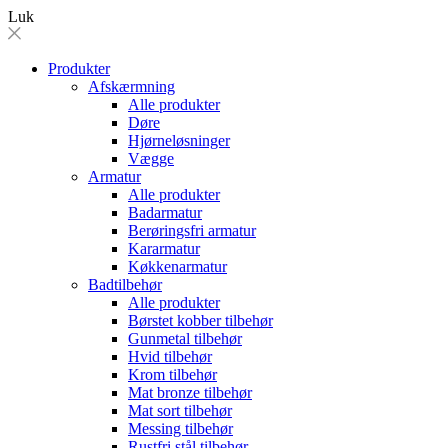
Luk
Produkter
Afskærmning
Alle produkter
Døre
Hjørneløsninger
Vægge
Armatur
Alle produkter
Badarmatur
Berøringsfri armatur
Kararmatur
Køkkenarmatur
Badtilbehør
Alle produkter
Børstet kobber tilbehør
Gunmetal tilbehør
Hvid tilbehør
Krom tilbehør
Mat bronze tilbehør
Mat sort tilbehør
Messing tilbehør
Rustfri stål tilbehør