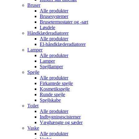
Bruser
Alle produkter
Brusesystemer
Brusetermostater og -sæt
Løsdele
Håndklæde­radiatorer
Alle produkter
El-håndklæde­radiatorer
Lamper
Alle produkter
Lamper
Spejllamper
Spejle
Alle produkter
Firkantede spejle
Kosmetikspejle
Runde spejle
Spejlskabe
Toilet
Alle produkter
Indbygnings­cisterner
Væghængte og sæder
Vaske
Alle produkter