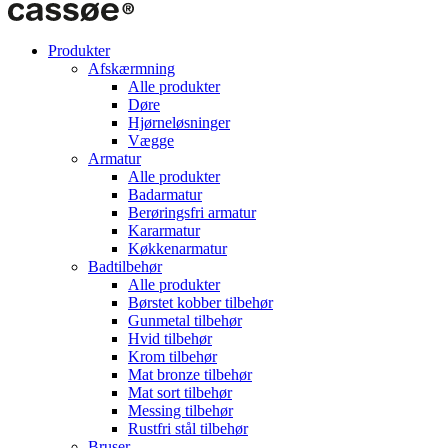
Produkter
Afskærmning
Alle produkter
Døre
Hjørneløsninger
Vægge
Armatur
Alle produkter
Badarmatur
Berøringsfri armatur
Kararmatur
Køkkenarmatur
Badtilbehør
Alle produkter
Børstet kobber tilbehør
Gunmetal tilbehør
Hvid tilbehør
Krom tilbehør
Mat bronze tilbehør
Mat sort tilbehør
Messing tilbehør
Rustfri stål tilbehør
Bruser