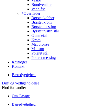
Vaske
Bundventiler
Vandlåse
*Overflader
Børstet kobber
Børstet krom
Børstet messing
Børstet rustfri stål
Gunmetal
Krom
Mat bronze
Mat sort
Poleret stål
Poleret messing
Kataloger
Kontakt
Bæredygtighed
Drift og vedligeholdelse
Find forhandler
Om Cassøe
Bæredygtighed