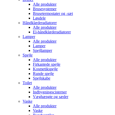
Alle produkter
Brusesystemer
Brusetermostater og -sæt
Løsdele
Håndklæde­radiatorer
Alle produkter
El-håndklæde­radiatorer
Lamper
Alle produkter
Lamper
Spejllamper
Spejle
Alle produkter
Firkantede spejle
Kosmetikspejle
Runde spejle
Spejlskabe
Toilet
Alle produkter
Indbygnings­cisterner
Væghængte og sæder
Vaske
Alle produkter
Vaske