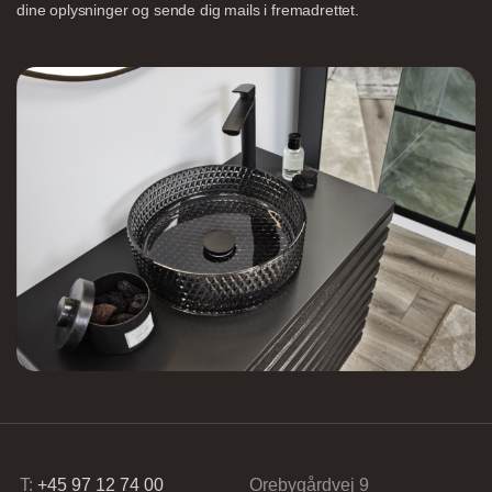
dine oplysninger og sende dig mails i fremadrettet.
Nettoline Holstebro
Gartnerivej 2, 7500 Holstebro,
Tvis Køkkener – Køge
Brogade 7F, 4600 Køge,
61696765
T:
+45 97 12 74 00
Orebygårdvej 9