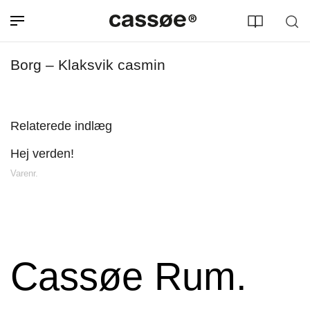
Borg – Klaksvik casmin
Relaterede indlæg
Hej verden!
Søg efter adresse
Varenr.
Cassøe Rum.