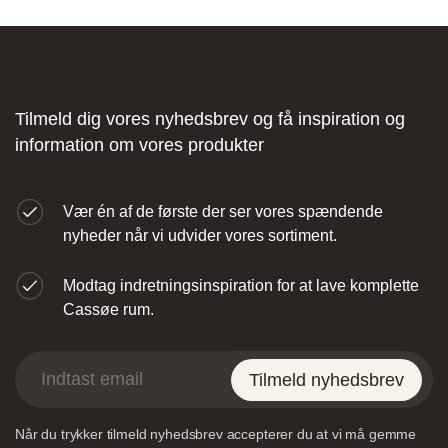
Fliseforum Silkeborg
Stagehøj Tværvej 5, 8600 Silkeborg,
Tilmeld dig vores nyhedsbrev og få inspiration og
Danmark
information om vores produkter
Vær én af de første der ser vores spændende
nyheder når vi udvider vores sortiment.
Modtag indretningsinspiration for at lave komplette
Nettoline Ribe
Cassøe rum.
Øster Vedsted Vej 6, 6760 Ribe,
Tilmeld nyhedsbrev
Når du trykker tilmeld nyhedsbrev accepterer du at vi må gemme