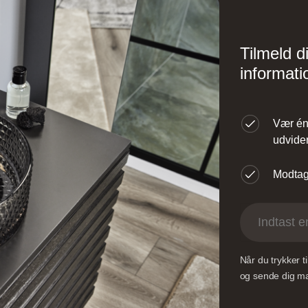
Design – Glostrup
Designa – Århus
Tilmeld d
øndre Ringvej 35, 2605
Agerøvejk 27A, 8381 
informati
røndby, Danmark
Danmark
Vær én 
udvider
Modtag 
ingborg Køkkenet –
Vordingborg Køkken
Valby BUDGETSTO
Når du trykker 
øversysselvej 5B, 7100
Gl. Køge Landevej 1
og sende dig mai
ejle, Danmark
2500 Valby, Danmar