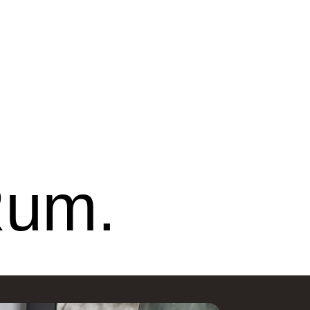
line Ribe
Nettoline Holstebro
Rum.
ster Vedsted Vej 6, 6760
Gartnerivej 2, 7500
ibe,
Holstebro,