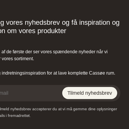
Vordingborg Køkkenet –
Viborg
ig vores nyhedsbrev og få inspiration og
Tilst,
on om vores produkter
Lundvej 54, 8800 Viborg,
Danmark
af de første der ser vores spændende nyheder når vi
 vores sortiment.
indretningsinspiration for at lave komplette Cassøe rum.
et –
Vordingborg Køkkenet –
Tilmeld nyhedsbrev
RE
Sønderborg
tilmeld nyhedsbrev accepterer du at vi må gemme dine oplysninger
35,
Grundtvigs Alle 198, 6400
ls i fremadrettet.
k
Sønderborg, Danmark