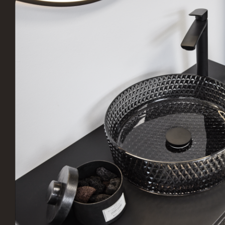
Stark Hillerød
JKE 
Industrivænget 16, 3400
S
Hillerød, Danmark
B
Vordingborg Køkkenet –
Vord
Vesterport
Vejle
Ved Vesterport 9, 1612
L
København V, Danmark
V