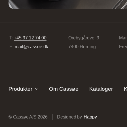
T:
+45 97 12 74 00
Orebygårdvej 9
Man
E:
mail@cassoe.dk
7400 Herning
Fre
Produkter
Om Cassøe
Kataloger
K
© Cassøe A/S 2026
Designed by
Happy