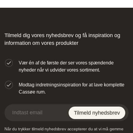
Fliseforum Silkeborg
Stagehøj Tværvej 5, 8600 Silkeborg,
Tilmeld dig vores nyhedsbrev og få inspiration og
Danmark
information om vores produkter
Vær én af de første der ser vores spændende
nyheder når vi udvider vores sortiment.
Modtag indretningsinspiration for at lave komplette
Nettoline Ribe
Cassøe rum.
Øster Vedsted Vej 6, 6760 Ribe,
Tilmeld nyhedsbrev
Når du trykker tilmeld nyhedsbrev accepterer du at vi må gemme