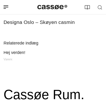
Designa Oslo – Skøyen casmin
Relaterede indlæg
Hej verden!
Søg efter adresse
Varenr.
Cassøe Rum.