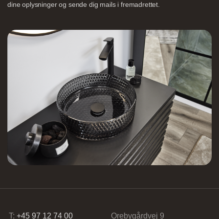
dine oplysninger og sende dig mails i fremadrettet.
Nettoline Holstebro
Gartnerivej 2, 7500 Holstebro,
Tvis Køkkener – Køge
Brogade 7F, 4600 Køge,
61696765
T:
+45 97 12 74 00
Orebygårdvej 9