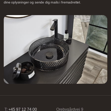
dine oplysninger og sende dig mails i fremadrettet.
Nettoline Holstebro
Gartnerivej 2, 7500 Holstebro,
Tvis Køkkener – Køge
Brogade 7F, 4600 Køge,
61696765
T:
+45 97 12 74 00
Orebygårdvej 9