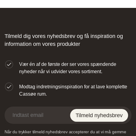
Fliseforum Silkeborg
Stagehøj Tværvej 5, 8600 Silkeborg,
Tilmeld dig vores nyhedsbrev og få inspiration og
Danmark
information om vores produkter
Vær én af de første der ser vores spændende
nyheder når vi udvider vores sortiment.
Modtag indretningsinspiration for at lave komplette
Nettoline Ribe
Cassøe rum.
Øster Vedsted Vej 6, 6760 Ribe,
Tilmeld nyhedsbrev
Når du trykker tilmeld nyhedsbrev accepterer du at vi må gemme