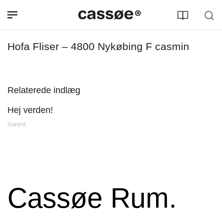
Hofa Fliser – 4800 Nykøbing F casmin
Relaterede indlæg
Hej verden!
Søg efter adresse
Varenr.
Cassøe Rum.