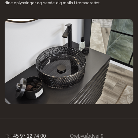
dine oplysninger og sende dig mails i fremadrettet.
Nettoline Holstebro
Gartnerivej 2, 7500 Holstebro,
Tvis Køkkener – Køge
Brogade 7F, 4600 Køge,
61696765
T:
+45 97 12 74 00
Orebygårdvej 9