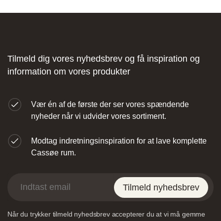
Fliseforum Silkeborg
Stagehøj Tværvej 5, 8600 Silkeborg,
Tilmeld dig vores nyhedsbrev og få inspiration og
Danmark
information om vores produkter
Vær én af de første der ser vores spændende
nyheder når vi udvider vores sortiment.
Modtag indretningsinspiration for at lave komplette
Nettoline Ribe
Cassøe rum.
Øster Vedsted Vej 6, 6760 Ribe,
Tilmeld nyhedsbrev
Når du trykker tilmeld nyhedsbrev accepterer du at vi må gemme