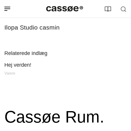
Ilopa Studio casmin
Relaterede indlæg
Hej verden!
Søg efter adresse
Varenr.
Cassøe Rum.