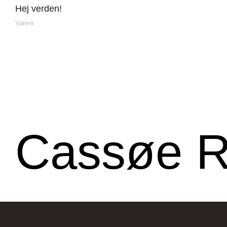
Hej verden!
Varenr.
Fliseforum Silkeborg
Netto
Stagehøj Tværvej 5, 8600
Ø
Cassøe 
Silkeborg, Danmark
R