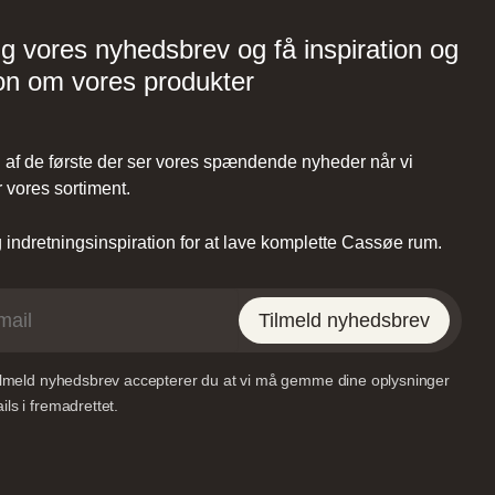
Vordingborg Køkkenet –
Viborg
ig vores nyhedsbrev og få inspiration og
on om vores produkter
Tilst,
Lundvej 54, 8800 Viborg,
Danmark
af de første der ser vores spændende nyheder når vi
 vores sortiment.
indretningsinspiration for at lave komplette Cassøe rum.
et –
Vordingborg Køkkenet –
Tilmeld nyhedsbrev
RE
Sønderborg
tilmeld nyhedsbrev accepterer du at vi må gemme dine oplysninger
ls i fremadrettet.
35,
Grundtvigs Alle 198, 6400
k
Sønderborg, Danmark