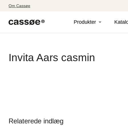
Om Cassøe
Produkter
Katal
Invita Aars casmin
Relaterede indlæg
Søg efter adresse