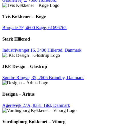
Gartnerivej 2, 7500 Holstebro,
Tvis Køkkener – Køge
Brogade 7F, 4600 Køge,
61696765
Stark Hillerød
Industrivænget 16, 3400 Hillerød, Danmark
JKE Design – Glostrup
Søndre Ringvej 35, 2605 Brøndby, Danmark
Designa – Århus
Agerøvejk 27A, 8381 Tilst, Danmark
Vordingborg Køkkenet – Viborg