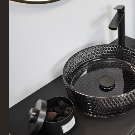
Stark Hillerød
JKE 
Industrivænget 16, 3400
S
Hillerød, Danmark
B
Vordingborg Køkkenet –
Vord
Vesterport
Vejle
Ved Vesterport 9, 1612
L
København V, Danmark
V