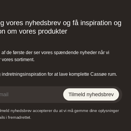
Vordingborg Køkkenet –
Viborg
ig vores nyhedsbrev og få inspiration og
Tilst,
on om vores produkter
Lundvej 54, 8800 Viborg,
Danmark
af de første der ser vores spændende nyheder når vi
 vores sortiment.
indretningsinspiration for at lave komplette Cassøe rum.
et –
Vordingborg Køkkenet –
Tilmeld nyhedsbrev
RE
Sønderborg
tilmeld nyhedsbrev accepterer du at vi må gemme dine oplysninger
35,
Grundtvigs Alle 198, 6400
ls i fremadrettet.
k
Sønderborg, Danmark