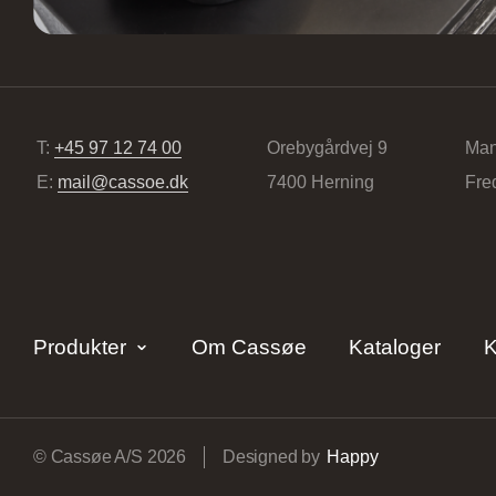
T:
+45 97 12 74 00
Orebygårdvej 9
Man
E:
mail@cassoe.dk
7400 Herning
Fre
Produkter
Om Cassøe
Kataloger
K
© Cassøe A/S 2026
Designed by
Happy