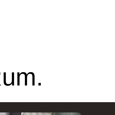
line Ribe
Nettoline Holstebro
Rum.
ster Vedsted Vej 6, 6760
Gartnerivej 2, 7500
ibe,
Holstebro,