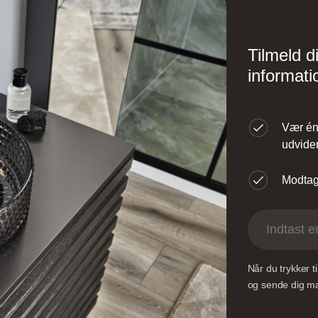
Design – Glostrup
Designa – Århus
Tilmeld d
øndre Ringvej 35, 2605
Agerøvejk 27A, 8381 
informati
røndby, Danmark
Danmark
Vær én 
udvider
Modtag 
ingborg Køkkenet –
Vordingborg Køkken
Valby BUDGETSTO
Når du trykker 
øversysselvej 5B, 7100
Gl. Køge Landevej 1
og sende dig mai
ejle, Danmark
2500 Valby, Danmar