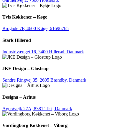
Gartnerivej 2, 7500 Holstebro,
Tvis Køkkener – Køge
Brogade 7F, 4600 Køge,
61696765
Stark Hillerød
Industrivænget 16, 3400 Hillerød, Danmark
JKE Design – Glostrup
Søndre Ringvej 35, 2605 Brøndby, Danmark
Designa – Århus
Agerøvejk 27A, 8381 Tilst, Danmark
Vordingborg Køkkenet – Viborg