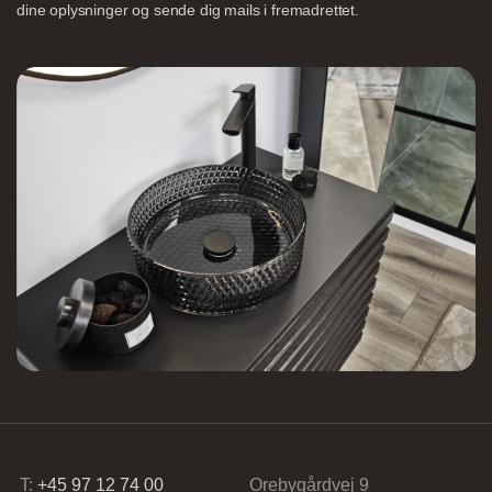
dine oplysninger og sende dig mails i fremadrettet.
Nettoline Holstebro
Gartnerivej 2, 7500 Holstebro,
Tvis Køkkener – Køge
Brogade 7F, 4600 Køge,
61696765
T:
+45 97 12 74 00
Orebygårdvej 9