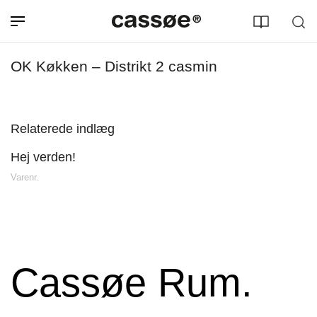
OK Køkken – Distrikt 2 casmin
Relaterede indlæg
Hej verden!
Søg efter adresse
Varenr.
Cassøe Rum.