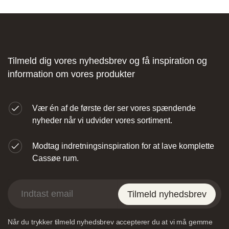
Fliseforum Silkeborg
Stagehøj Tværvej 5, 8600 Silkeborg,
Tilmeld dig vores nyhedsbrev og få inspiration og
Danmark
information om vores produkter
Vær én af de første der ser vores spændende
nyheder når vi udvider vores sortiment.
Modtag indretningsinspiration for at lave komplette
Nettoline Ribe
Cassøe rum.
Øster Vedsted Vej 6, 6760 Ribe,
Tilmeld nyhedsbrev
Når du trykker tilmeld nyhedsbrev accepterer du at vi må gemme