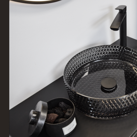
Stark Hillerød
JKE 
Industrivænget 16, 3400
S
Hillerød, Danmark
B
Vordingborg Køkkenet –
Vord
Vesterport
Vejle
Ved Vesterport 9, 1612
L
København V, Danmark
V