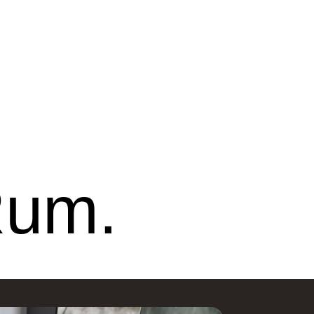
line Ribe
Nettoline Holstebro
Rum.
ster Vedsted Vej 6, 6760
Gartnerivej 2, 7500
ibe,
Holstebro,