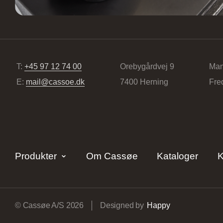
T:
+45 97 12 74 00
Orebygårdvej 9
Man
E:
mail@cassoe.dk
7400 Herning
Fre
Produkter
Om Cassøe
Kataloger
K
© Cassøe A/S 2026
Designed by
Happy