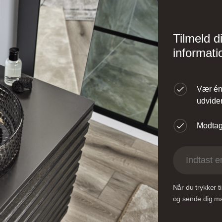
Design – Glostrup
Designa – Århus
Tilmeld d
øndre Ringvej 35, 2605
Agerøvejk 27A, 8381 
informati
røndby, Danmark
Danmark
Vær én 
udvider
Modtag 
ingborg Køkkenet –
Vordingborg Køkken
Valby BUDGETSTO
Når du trykker 
øversysselvej 5B, 7100
Gl. Køge Landevej 1
og sende dig mai
ejle, Danmark
2500 Valby, Danmar