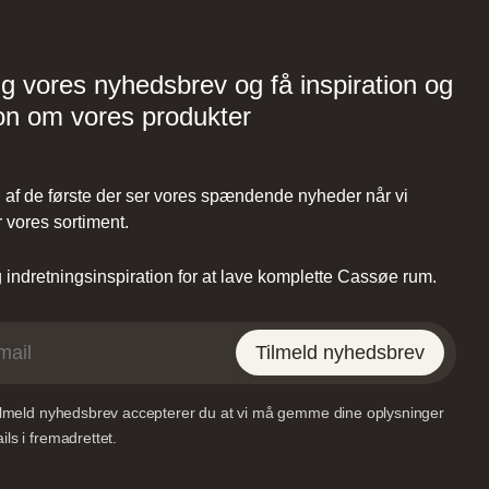
Vordingborg Køkkenet –
Viborg
ig vores nyhedsbrev og få inspiration og
Tilst,
on om vores produkter
Lundvej 54, 8800 Viborg,
Danmark
af de første der ser vores spændende nyheder når vi
 vores sortiment.
indretningsinspiration for at lave komplette Cassøe rum.
et –
Vordingborg Køkkenet –
Tilmeld nyhedsbrev
RE
Sønderborg
tilmeld nyhedsbrev accepterer du at vi må gemme dine oplysninger
35,
Grundtvigs Alle 198, 6400
ls i fremadrettet.
k
Sønderborg, Danmark