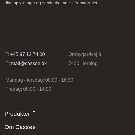
dine oplysninger og sende dig mails i fremadrettet.
Nettoline Holstebro
Gartnerivej 2, 7500 Holstebro,
T:
+45 97 12 74 00
Orebygårdvej 9
E:
mail@cassoe.dk
7400 Herning
Mandag - torsdag: 08:00 - 16:30
Fredag: 08:00 - 14:00
Tvis Køkkener – Køge
Brogade 7F, 4600 Køge,
Produkter
61696765
Om Cassøe