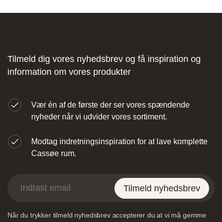
Fliseforum Silkeborg
Stagehøj Tværvej 5, 8600 Silkeborg,
Tilmeld dig vores nyhedsbrev og få inspiration og
Danmark
information om vores produkter
Vær én af de første der ser vores spændende
nyheder når vi udvider vores sortiment.
Modtag indretningsinspiration for at lave komplette
Nettoline Ribe
Cassøe rum.
Øster Vedsted Vej 6, 6760 Ribe,
Tilmeld nyhedsbrev
Når du trykker tilmeld nyhedsbrev accepterer du at vi må gemme