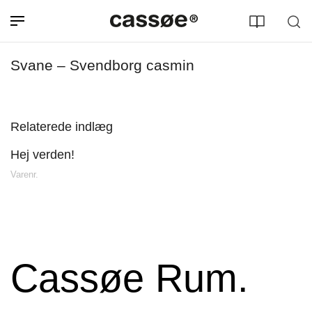
Svane – Svendborg casmin
Relaterede indlæg
Hej verden!
Søg efter adresse
Varenr.
Cassøe Rum.