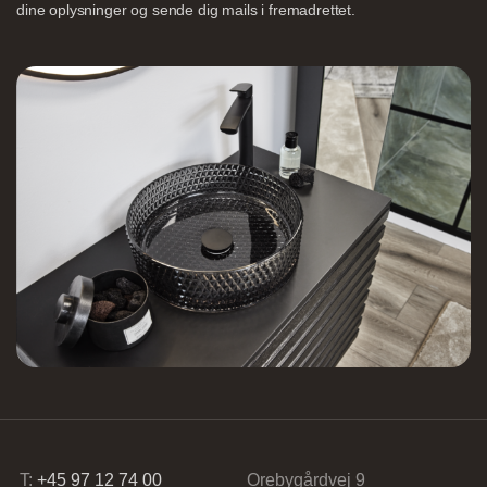
dine oplysninger og sende dig mails i fremadrettet.
Nettoline Holstebro
Gartnerivej 2, 7500 Holstebro,
Tvis Køkkener – Køge
Brogade 7F, 4600 Køge,
61696765
T:
+45 97 12 74 00
Orebygårdvej 9