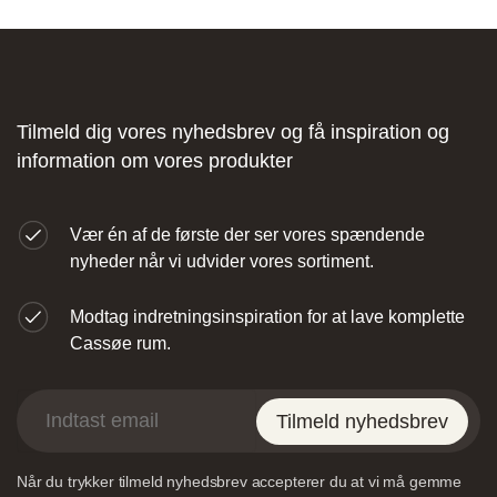
Fliseforum Silkeborg
Stagehøj Tværvej 5, 8600 Silkeborg,
Tilmeld dig vores nyhedsbrev og få inspiration og
Danmark
information om vores produkter
Vær én af de første der ser vores spændende
nyheder når vi udvider vores sortiment.
Modtag indretningsinspiration for at lave komplette
Nettoline Ribe
Cassøe rum.
Øster Vedsted Vej 6, 6760 Ribe,
Tilmeld nyhedsbrev
Når du trykker tilmeld nyhedsbrev accepterer du at vi må gemme