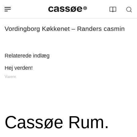
Vordingborg Køkkenet – Randers casmin
Relaterede indlæg
Hej verden!
Søg efter adresse
Varenr.
Cassøe Rum.