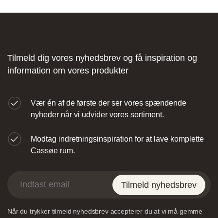
Fliseforum Silkeborg
Stagehøj Tværvej 5, 8600 Silkeborg,
Tilmeld dig vores nyhedsbrev og få inspiration og
Danmark
information om vores produkter
Vær én af de første der ser vores spændende
nyheder når vi udvider vores sortiment.
Modtag indretningsinspiration for at lave komplette
Nettoline Ribe
Cassøe rum.
Øster Vedsted Vej 6, 6760 Ribe,
Tilmeld nyhedsbrev
Når du trykker tilmeld nyhedsbrev accepterer du at vi må gemme