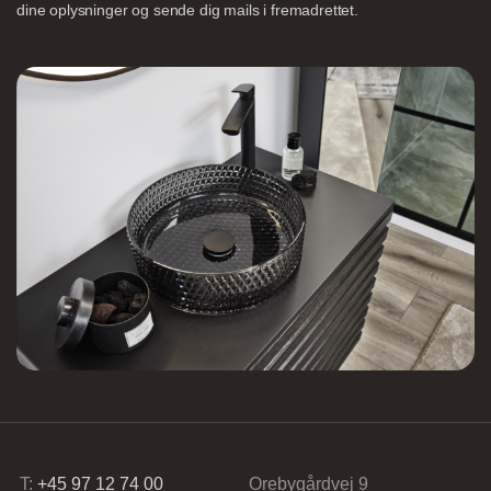
dine oplysninger og sende dig mails i fremadrettet.
Nettoline Holstebro
Gartnerivej 2, 7500 Holstebro,
Tvis Køkkener – Køge
Brogade 7F, 4600 Køge,
61696765
T:
+45 97 12 74 00
Orebygårdvej 9