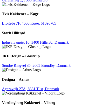
Gartnerivej 2, 7500 Holstebro,
Tvis Køkkener – Køge
Brogade 7F, 4600 Køge,
61696765
Stark Hillerød
Industrivænget 16, 3400 Hillerød, Danmark
JKE Design – Glostrup
Søndre Ringvej 35, 2605 Brøndby, Danmark
Designa – Århus
Agerøvejk 27A, 8381 Tilst, Danmark
Vordingborg Køkkenet – Viborg