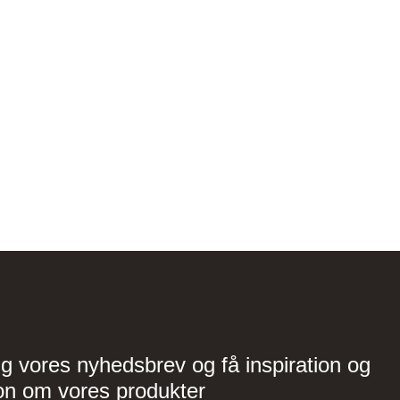
Tvis Køkkener – Køge
Brogade 7F, 4600 Køge,
61696765
ig vores nyhedsbrev og få inspiration og
on om vores produkter
Vordingborg Køkkenet –