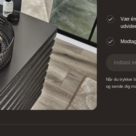
Vær én 
øndre Ringvej 35, 2605
Agerøvejk 27A, 8381 
udvider
røndby, Danmark
Danmark
Modtag 
Når du trykker 
ingborg Køkkenet –
Vordingborg Køkken
og sende dig mai
Valby BUDGETSTO
øversysselvej 5B, 7100
Gl. Køge Landevej 1
ejle, Danmark
2500 Valby, Danmar