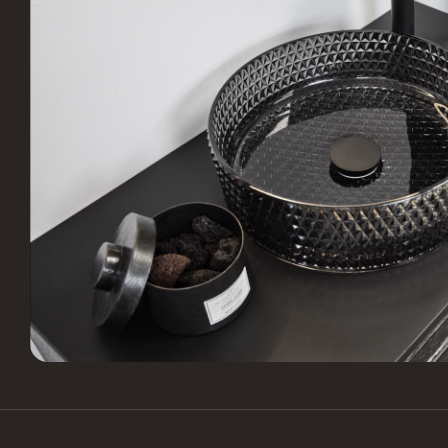
Industrivænget 16, 3400
S
Hillerød, Danmark
B
Vordingborg Køkkenet –
Vord
Vesterport
Vejle
Ved Vesterport 9, 1612
L
København V, Danmark
V