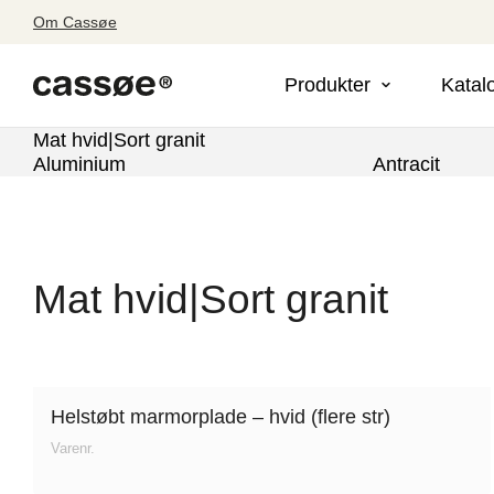
Om Cassøe
Produkter
Katal
Mat hvid|Sort granit
Aluminium
Antracit
Mat hvid|Sort granit
Helstøbt marmorplade – hvid (flere str)
Varenr.
Søg efter adresse