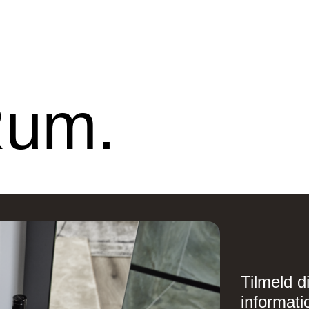
Rum.
line Ribe
Nettoline Holstebro
ster Vedsted Vej 6, 6760
Gartnerivej 2, 7500
ibe,
Holstebro,
Tilmeld d
informati
Design – Glostrup
Designa – Århus