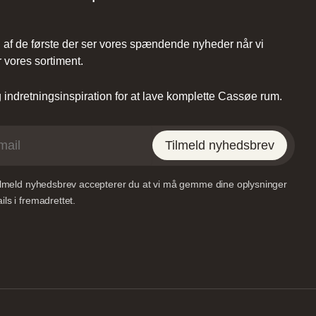
Viborg
af de første der ser vores spændende nyheder når vi
Tilst,
 vores sortiment.
Lundvej 54, 8800 Viborg,
Danmark
indretningsinspiration for at lave komplette Cassøe rum.
Tilmeld nyhedsbrev
tilmeld nyhedsbrev accepterer du at vi må gemme dine oplysninger
et –
Vordingborg Køkkenet –
ls i fremadrettet.
RE
Sønderborg
35,
Grundtvigs Alle 198, 6400
k
Sønderborg, Danmark