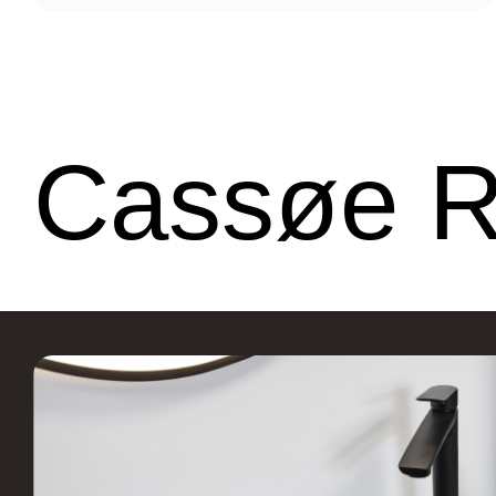
Cassøe 
Fliseforum Silkeborg
Netto
Stagehøj Tværvej 5, 8600
Ø
Silkeborg, Danmark
R
Stark Hillerød
JKE 