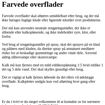
Farvede overflader
Farvede overflader skal aftørres umiddelbart efter brug, og der må
ikke hænges fugtige klude eller lignende tekstiler over produkterne.
Der må kun anvendes neutrale rengøringsmidler, der ikke er
slibende eller kalkopløsende, og ikke indeholder syre, klor, eller
fosfor.
Ved brug af rengøringsmidler på spray, skal det sprayes på en klud
og påføres med kluden, da direkte spray på armaturet medfører
risiko for at beskadige gummiringe og andre vitale dele. Anvend
aldrig slibesvampe eller skuresvampe.
Kalk må kun fjernes med en mild eddikeopløsning 1:5 hvid eddike 1
del og 5 dele vand. Der skal skylles grundigt efter brug.
Det er vigtigt at kalk fjernes løbende da det ellers vil ødelægge
overflade. Kalkpletter undgås kun ved aftørring hver gang efter
brug.
Er du i tvivl er du meget velkommen til at kontakte os for nærmere