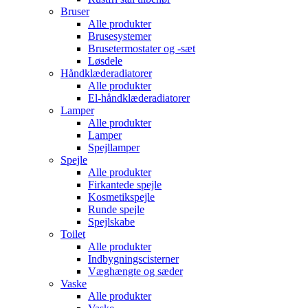
Bruser
Alle produkter
Brusesystemer
Brusetermostater og -sæt
Løsdele
Håndklæde­radiatorer
Alle produkter
El-håndklæde­radiatorer
Lamper
Alle produkter
Lamper
Spejllamper
Spejle
Alle produkter
Firkantede spejle
Kosmetikspejle
Runde spejle
Spejlskabe
Toilet
Alle produkter
Indbygnings­cisterner
Væghængte og sæder
Vaske
Alle produkter