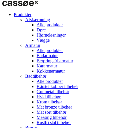
Produkter
Afskærmning
Alle produkter
Døre
Hjørneløsninger
Vægge
Armatur
Alle produkter
Badarmatur
Berøringsfri armatur
Kararmatur
Køkkenarmatur
Badtilbehør
Alle produkter
Børstet kobber tilbehør
Gunmetal tilbehør
Hvid tilbehør
Krom tilbehør
Mat bronze tilbehør
Mat sort tilbehør
Messing tilbehør
Rustfri stål tilbehør
Bruser