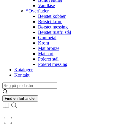
Bundventiler
Vandlåse
*Overflader
Børstet kobber
Børstet krom
Børstet messing
Børstet rustfri stål
Gunmetal
Krom
Mat bronze
Mat sort
Poleret stål
Poleret messing
Kataloger
Kontakt
Find en forhandler