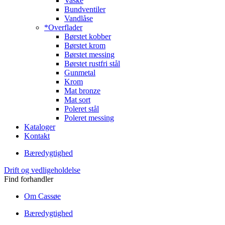
Vaske
Bundventiler
Vandlåse
*Overflader
Børstet kobber
Børstet krom
Børstet messing
Børstet rustfri stål
Gunmetal
Krom
Mat bronze
Mat sort
Poleret stål
Poleret messing
Kataloger
Kontakt
Bæredygtighed
Drift og vedligeholdelse
Find forhandler
Om Cassøe
Bæredygtighed