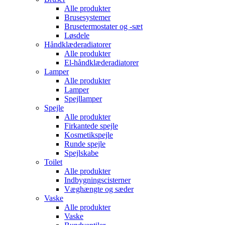
Alle produkter
Brusesystemer
Brusetermostater og -sæt
Løsdele
Håndklæde­radiatorer
Alle produkter
El-håndklæde­radiatorer
Lamper
Alle produkter
Lamper
Spejllamper
Spejle
Alle produkter
Firkantede spejle
Kosmetikspejle
Runde spejle
Spejlskabe
Toilet
Alle produkter
Indbygnings­cisterner
Væghængte og sæder
Vaske
Alle produkter
Vaske