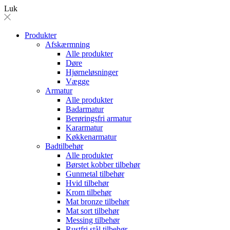
Luk
Produkter
Afskærmning
Alle produkter
Døre
Hjørneløsninger
Vægge
Armatur
Alle produkter
Badarmatur
Berøringsfri armatur
Kararmatur
Køkkenarmatur
Badtilbehør
Alle produkter
Børstet kobber tilbehør
Gunmetal tilbehør
Hvid tilbehør
Krom tilbehør
Mat bronze tilbehør
Mat sort tilbehør
Messing tilbehør
Rustfri stål tilbehør