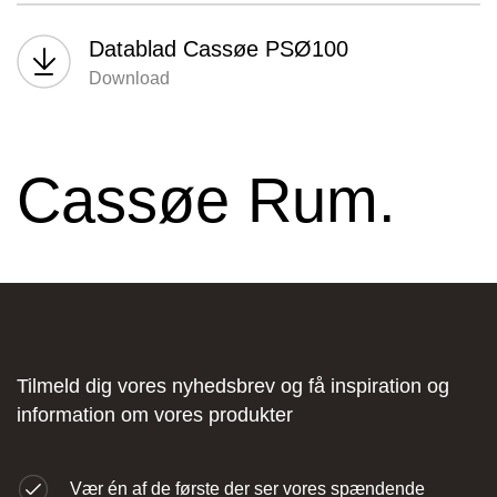
Datablad Cassøe PSØ100
Download
Stark Hillerød
Cassøe Rum.
Industrivænget 16, 3400 Hillerød, Danmark
Tilmeld dig vores nyhedsbrev og få inspiration og
JKE Design – Glostrup
information om vores produkter
Søndre Ringvej 35, 2605 Brøndby, Danmark
Vær én af de første der ser vores spændende