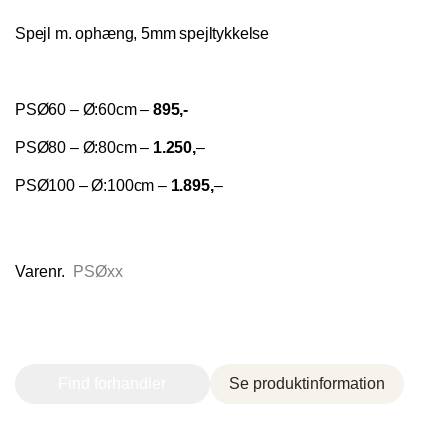
Spejl m. ophæng, 5mm spejltykkelse
Nettoline Holstebro
PSØ60 – Ø:60cm –
895,-
Gartnerivej 2, 7500 Holstebro,
PSØ80 – Ø:80cm –
1.250,
–
PSØ100 – Ø:100cm –
1.895,
–
Varenr.
PSØxx
Tvis Køkkener – Køge
Brogade 7F, 4600 Køge,
Find forhandler
Se produktinformation
61696765