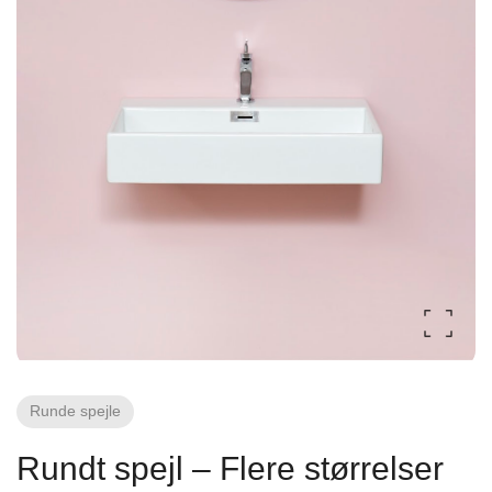
Fliseforum Silkeborg
Stagehøj Tværvej 5, 8600 Silkeborg,
Danmark
Nettoline Ribe
Øster Vedsted Vej 6, 6760 Ribe,
Runde spejle
Rundt spejl – Flere størrelser