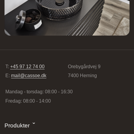
Lundvej 54, 8800 Viborg, Danmark
Vordingborg Køkkenet – Vesterport
T:
+45 97 12 74 00
Orebygårdvej 9
Ved Vesterport 9, 1612 København V,
E:
mail@cassoe.dk
7400 Herning
Danmark
Mandag - torsdag: 08:00 - 16:30
Fredag: 08:00 - 14:00
Produkter
Vordingborg Køkkenet – Vejle