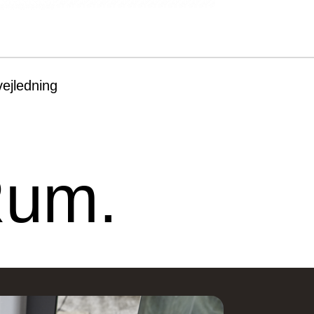
Design – Glostrup
Designa – Århus
ejledning
øndre Ringvej 35, 2605
Agerøvejk 27A, 8381 
røndby, Danmark
Danmark
Rum.
ingborg Køkkenet –
Vordingborg Køkken
Valby BUDGETSTO