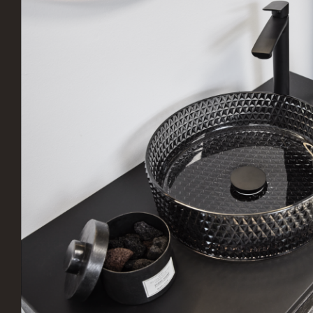
Ved Vesterport 9, 1612
L
København V, Danmark
V