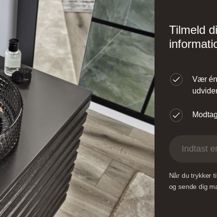
øversysselvej 5B, 7100
Gl. Køge Landevej 1
ejle, Danmark
2500 Valby, Danmar
Tilmeld d
informati
Vær én 
udvider
Modtag 
Når du trykker 
og sende dig mai