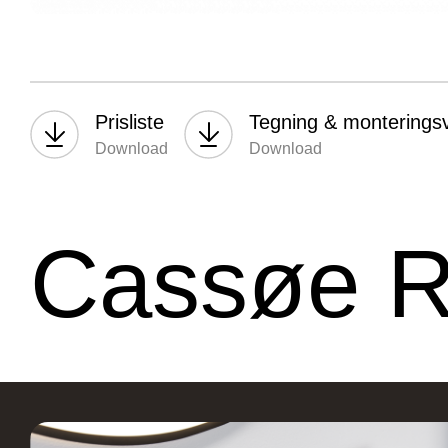
Stark Hillerød
JKE 
Prisliste
Tegning & monteringsv
Download
Download
Industrivænget 16, 3400
S
Hillerød, Danmark
B
Cassøe 
Vordingborg Køkkenet –
Vord
Vesterport
Vejle