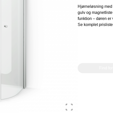
Hjørneløsning med 2
gulv og magnetlis
funktion – døren er
Se komplet prisliste 
Find fo
line Ribe
Nettoline Holstebro
ster Vedsted Vej 6, 6760
Gartnerivej 2, 7500
ibe,
Holstebro,