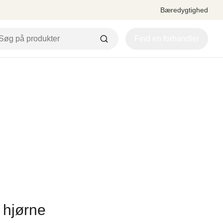
Bæredygtighed
Find en forhandler
d hjørne