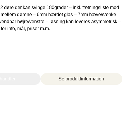
 døre der kan svinge 180grader – inkl. tætningsliste mod
te mellem dørene – 6mm hærdet glas – 7mm hæve/sænke
 vendbar højre/venstre – løsning kan leveres asymmetrisk –
for info, mål, priser m.m.
rhandler
Se produktinformation
Tvis Køkkener – Køge
Brogade 7F, 4600 Køge,
61696765