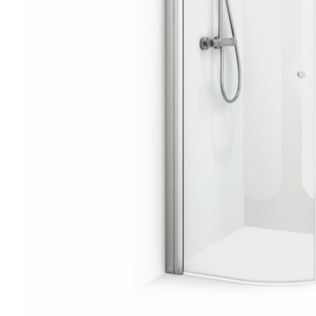
Søg efter adresse
Fliseforum Silkeborg
Netto
Stagehøj Tværvej 5, 8600
Ø
Silkeborg, Danmark
R