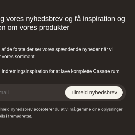
35,
Grundtvigs Alle 198, 6400
k
Sønderborg, Danmark
ig vores nyhedsbrev og få inspiration og
on om vores produkter
af de første der ser vores spændende nyheder når vi
 vores sortiment.
indretningsinspiration for at lave komplette Cassøe rum.
Tilmeld nyhedsbrev
tilmeld nyhedsbrev accepterer du at vi må gemme dine oplysninger
ls i fremadrettet.