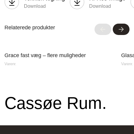
Download
Download
Relaterede produkter
Stark Hillerød
Grace fast væg – flere muligheder
Glas
Industrivænget 16, 3400 Hillerød, Danmark
Varenr.
Varenr.
Cassøe Rum.
JKE Design – Glostrup
Søndre Ringvej 35, 2605 Brøndby, Danmark