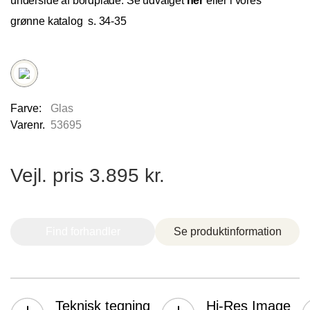
underside af bordplade. Se udvalget
her
eller i vores
grønne katalog s. 34-35
Nettoline Holstebro
Gartnerivej 2, 7500 Holstebro,
Farve:
Glas
Varenr.
53695
Vejl. pris 3.895 kr.
Tvis Køkkener – Køge
Find forhandler
Se produktinformation
Brogade 7F, 4600 Køge,
61696765
Teknisk tegning
Hi-Res Image