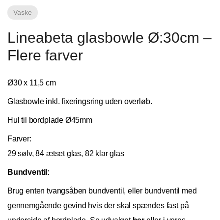
Vaske
Fliseforum Silkeborg
Lineabeta glasbowle Ø:30cm –
Stagehøj Tværvej 5, 8600 Silkeborg,
Flere farver
Danmark
Ø30 x 11,5 cm
Glasbowle inkl. fixeringsring uden overløb.
Hul til bordplade Ø45mm
Farver:
Nettoline Ribe
29 sølv, 84 ætset glas, 82 klar glas
Bundventil:
Øster Vedsted Vej 6, 6760 Ribe,
Brug enten tvangsåben bundventil, eller bundventil med
gennemgående gevind hvis der skal spændes fast på