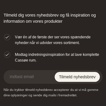
Tilmeld dig vores nyhedsbrev og få inspiration og
information om vores produkter
Designa – Århus
Vær én af de første der ser vores spændende
nyheder når vi udvider vores sortiment.
Agerøvejk 27A, 8381 Tilst, Danmark
Modtag indretningsinspiration for at lave komplette
Cassøe rum.
Tilmeld nyhedsbrev
Når du trykker tilmeld nyhedsbrev accepterer du at vi må gemme
Vordingborg Køkkenet – Viborg
dine oplysninger og sende dig mails i fremadrettet.