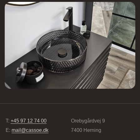
Lundvej 54, 8800 Viborg, Danmark
Vordingborg Køkkenet – Vesterport
Ved Vesterport 9, 1612 København V,
Danmark
T:
+45 97 12 74 00
Orebygårdvej 9
E:
mail@cassoe.dk
7400 Herning
Vordingborg Køkkenet – Vejle