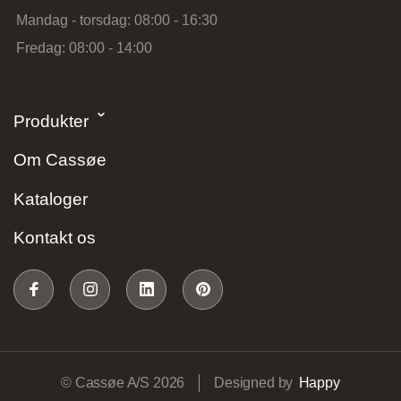
Mandag - torsdag: 08:00 - 16:30
Løversysselvej 5B, 7100 Vejle, Danmark
Fredag: 08:00 - 14:00
Produkter
Om Cassøe
Vordingborg Køkkenet – Valby
Kataloger
BUDGETSTORE
Kontakt os
Gl. Køge Landevej 135, 2500 Valby, Danmark
© Cassøe A/S 2026
Designed by
Happy