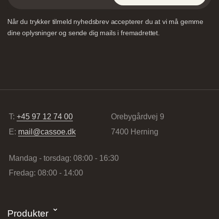
Når du trykker tilmeld nyhedsbrev accepterer du at vi må gemme
dine oplysninger og sende dig mails i fremadrettet.
Designa – Århus
Agerøvejk 27A, 8381 Tilst, Danmark
T:
+45 97 12 74 00
Orebygårdvej 9
E:
mail@cassoe.dk
7400 Herning
Mandag - torsdag: 08:00 - 16:30
Fredag: 08:00 - 14:00
Vordingborg Køkkenet – Viborg
Produkter