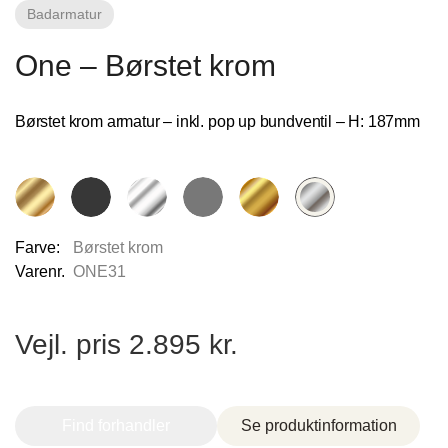
Badarmatur
Fliseforum Silkeborg
One – Børstet krom
Stagehøj Tværvej 5, 8600 Silkeborg,
Børstet krom armatur – inkl. pop up bundventil – H: 187mm
Danmark
Farve:
Børstet krom
Varenr.
ONE31
Nettoline Ribe
Vejl. pris 2.895 kr.
Øster Vedsted Vej 6, 6760 Ribe,
Find forhandler
Se produktinformation