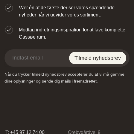
Vær én af de første der ser vores spændende
Vordingborg Køkkenet – Viborg
nyheder når vi udvider vores sortiment.
Lundvej 54, 8800 Viborg, Danmark
Modtag indretningsinspiration for at lave komplette
Cassøe rum.
Tilmeld nyhedsbrev
Når du trykker tilmeld nyhedsbrev accepterer du at vi må gemme
Vordingborg Køkkenet – Vesterport
dine oplysninger og sende dig mails i fremadrettet.
Ved Vesterport 9, 1612 København V, Danmark
T:
+45 97 12 74 00
Orebygårdvej 9