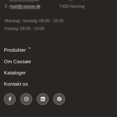
E:
mail@cassoe.dk
7400 Herning
Vordingborg Køkkenet – Vejle
Mandag - torsdag: 08:00 - 16:30
Fredag: 08:00 - 14:00
Løversysselvej 5B, 7100 Vejle, Danmark
Produkter
Om Cassøe
Kataloger
Vordingborg Køkkenet – Valby
BUDGETSTORE
Kontakt os
Gl. Køge Landevej 135, 2500 Valby, Danmark