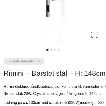
Fliseforum Silkeborg
Stagehøj Tværvej 5, 8600 Silkeborg, Danmark
El-håndklæde­radiatorer
Rimini – Børstet stål – H: 148cm
Rimini elektrisk håndklæderadiator komplet inkl. varmeelement
Nettoline Ribe
Børstet stål. 20W. Crystal cut detaljer på krogene. H: 148cm.
Ledning på ca. 130cm med schuko stik (230V) medfølger. Stik