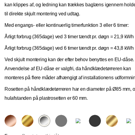
Øster Vedsted Vej 6, 6760 Ribe,
kan klippes af, og ledning kan trækkes baglæns igennem hold
til direkte skjult montering ved udtag.
Med engangs- eller kontinuerlig timerfunktion 3 eller 6 timer:
Årligt forbrug (365dage) ved 3 timer tændt pr. døgn = 21,9 kWh
Årligt forbrug (365dage) ved 6 timer tændt pr. døgn = 43,8 kWh
Nettoline Holstebro
Ved skjult montering kan der efter behov benyttes en EU-dåse.
Anvendelse af EU-dåse er valgfri, da håndklædetørreren kan
Gartnerivej 2, 7500 Holstebro,
monteres på flere måder afhængigt af installationens udformni
Rosetten på håndklædetørreren har en diameter på Ø85 mm, 
hulafstanden på plastrosetten er 60 mm.
Tvis Køkkener – Køge