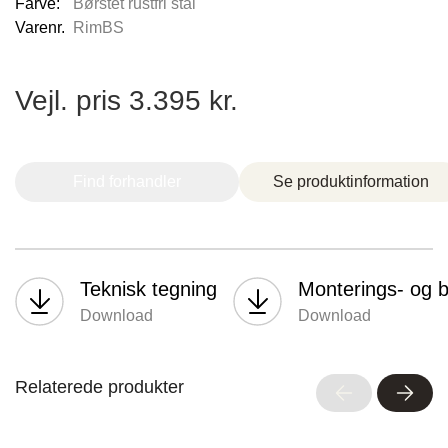
Farve:
Børstet rustfri stål
Brogade 7F, 4600 Køge,
Varenr.
RimBS
61696765
Vejl. pris 3.395 kr.
Find forhandler
Se produktinformation
Stark Hillerød
Teknisk tegning
Monterings- og b
Industrivænget 16, 3400 Hillerød, Danmark
Download
Download
Relaterede produkter