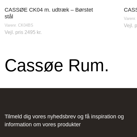
JKE Design – Glostrup
CASSØE CK04 m. udtræk – Børstet
CASS
stål
Varenr
Søndre Ringvej 35, 2605 Brøndby, Danmark
Varenr. CK04BS
Vejl. 
Vejl. pris 2495 kr.
Cassøe Rum.
Designa – Århus
Agerøvejk 27A, 8381 Tilst, Danmark
Tilmeld dig vores nyhedsbrev og få inspiration og
information om vores produkter