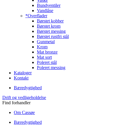
Vaske
Bundventiler
Vandlåse
*Overflader
Børstet kobber
Børstet krom
Børstet messing
Børstet rustfri stål
Gunmetal
Krom
Mat bronze
Mat sort
Poleret stål
Poleret messing
Kataloger
Kontakt
Bæredygtighed
Drift og vedligeholdelse
Find forhandler
Om Cassøe
Bæredygtighed