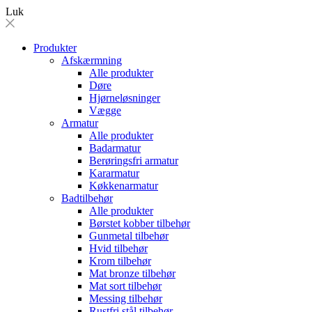
Luk
Produkter
Afskærmning
Alle produkter
Døre
Hjørneløsninger
Vægge
Armatur
Alle produkter
Badarmatur
Berøringsfri armatur
Kararmatur
Køkkenarmatur
Badtilbehør
Alle produkter
Børstet kobber tilbehør
Gunmetal tilbehør
Hvid tilbehør
Krom tilbehør
Mat bronze tilbehør
Mat sort tilbehør
Messing tilbehør
Rustfri stål tilbehør