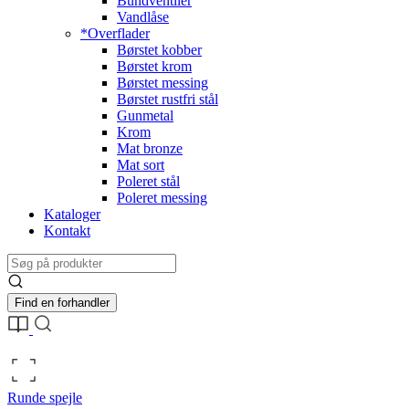
Bundventiler
Vandlåse
*Overflader
Børstet kobber
Børstet krom
Børstet messing
Børstet rustfri stål
Gunmetal
Krom
Mat bronze
Mat sort
Poleret stål
Poleret messing
Kataloger
Kontakt
Find en forhandler
Runde spejle