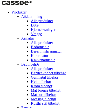
Produkter
Afskærmning
Alle produkter
Døre
Hjørneløsninger
Vægge
Armatur
Alle produkter
Badarmatur
Berøringsfri armatur
Kararmatur
Køkkenarmatur
Badtilbehør
Alle produkter
Børstet kobber tilbehør
Gunmetal tilbehør
Hvid tilbehør
Krom tilbehør
Mat bronze tilbehør
Mat sort tilbehør
Messing tilbehør
Rustfri stål tilbehør
Bruser