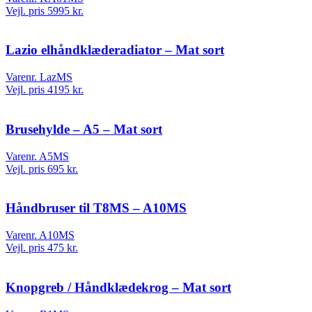
Vejl. pris 5995 kr.
Lazio elhåndklæderadiator – Mat sort
Varenr. LazMS
Vejl. pris 4195 kr.
Brusehylde – A5 – Mat sort
Varenr. A5MS
Vejl. pris 695 kr.
Håndbruser til T8MS – A10MS
Varenr. A10MS
Vejl. pris 475 kr.
Knopgreb / Håndklædekrog – Mat sort