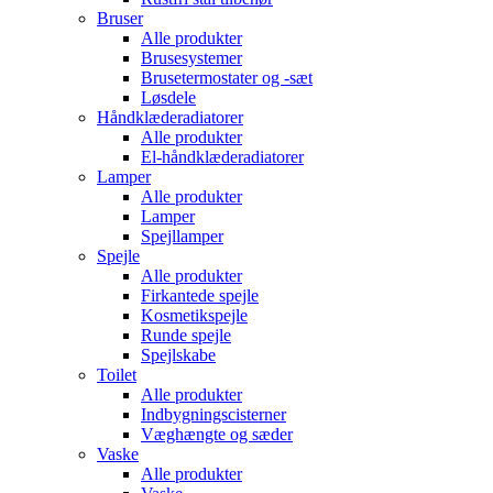
Bruser
Alle produkter
Brusesystemer
Brusetermostater og -sæt
Løsdele
Håndklæde­radiatorer
Alle produkter
El-håndklæde­radiatorer
Lamper
Alle produkter
Lamper
Spejllamper
Spejle
Alle produkter
Firkantede spejle
Kosmetikspejle
Runde spejle
Spejlskabe
Toilet
Alle produkter
Indbygnings­cisterner
Væghængte og sæder
Vaske
Alle produkter