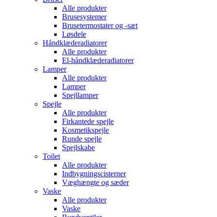
Alle produkter
Brusesystemer
Brusetermostater og -sæt
Løsdele
Håndklæde­radiatorer
Alle produkter
El-håndklæde­radiatorer
Lamper
Alle produkter
Lamper
Spejllamper
Spejle
Alle produkter
Firkantede spejle
Kosmetikspejle
Runde spejle
Spejlskabe
Toilet
Alle produkter
Indbygnings­cisterner
Væghængte og sæder
Vaske
Alle produkter
Vaske