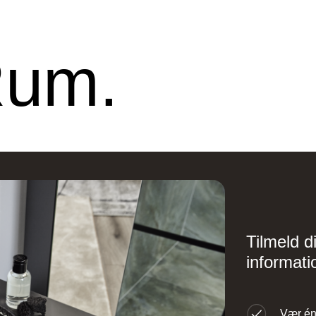
Rum.
Tilmeld d
informati
Vær én 