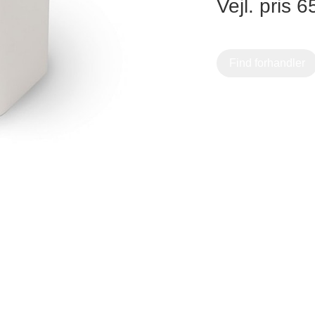
Vejl. pris 6
ster Vedsted Vej 6, 6760
Gartnerivej 2, 7500
ibe,
Holstebro,
Find forhandler
Design – Glostrup
Designa – Århus
øndre Ringvej 35, 2605
Agerøvejk 27A, 8381 
røndby, Danmark
Danmark