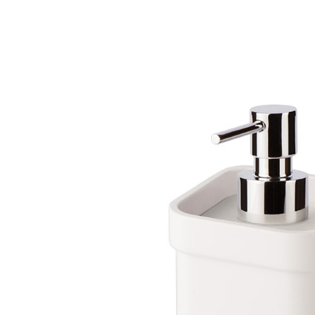
Søg efter adresse
Fliseforum Silkeborg
Netto