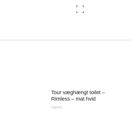
ingborg Køkkenet –
Vordingborg Køkken
Valby BUDGETSTO
øversysselvej 5B, 7100
Gl. Køge Landevej 1
ejle, Danmark
2500 Valby, Danmar
Tour væghængt toilet –
Rimless – mat hvid
Varenr.