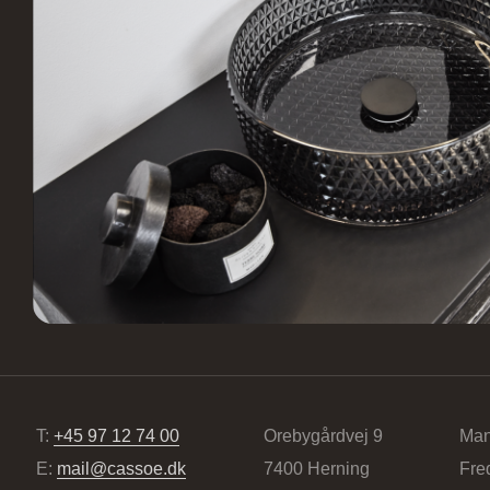
T:
+45 97 12 74 00
Orebygårdvej 9
Man
E:
mail@cassoe.dk
7400 Herning
Fre