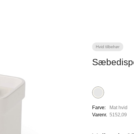
Hvid tilbehør
Sæbedispe
Farve:
Mat hvid
Varenr.
5152,09
line Ribe
Nettoline Holstebro