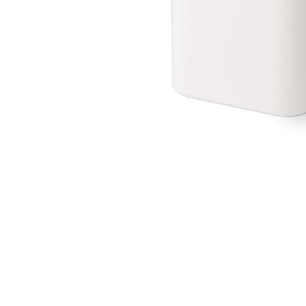
Stagehøj Tværvej 5, 8600
Ø
Silkeborg, Danmark
R
Stark Hillerød
JKE 
Industrivænget 16, 3400
S
Hillerød, Danmark
B