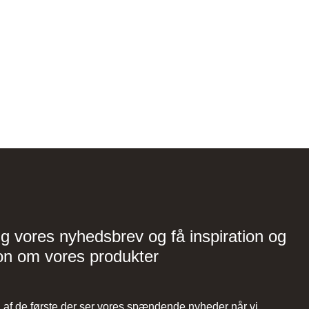
ig vores nyhedsbrev og få inspiration og
on om vores produkter
af de første der ser vores spændende nyheder når vi