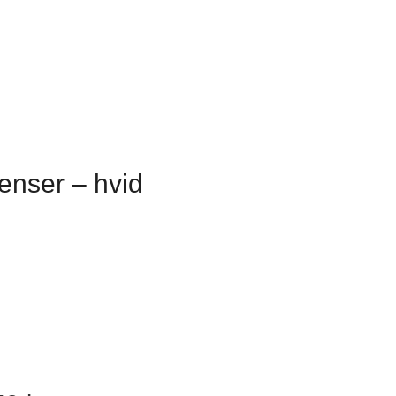
nser – hvid
Tvis Køkkener – Køge