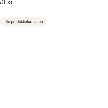
50 kr.
Brogade 7F, 4600 Køge,
61696765
Se produktinformation
Vordingborg Køkkenet –
Viborg
Tilst,
Lundvej 54, 8800 Viborg,
Danmark