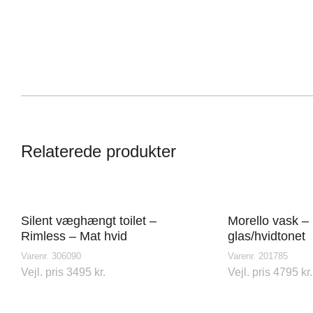
Vordingborg Køkkenet –
Vord
Vesterport
Vejle
Ved Vesterport 9, 1612
L
København V, Danmark
V
Relaterede produkter
Silent væghængt toilet –
Morello vask –
Rimless – Mat hvid
glas/hvidtonet
Varenr. 306090
Varenr. 201785
Vejl. pris 3495 kr.
Vejl. pris 4795 kr.