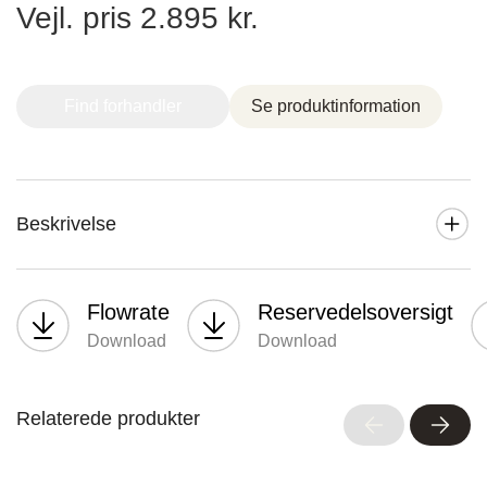
Vejl. pris 2.895 kr.
Nettoline Holstebro
Find forhandler
Se produktinformation
Gartnerivej 2, 7500 Holstebro,
Beskrivelse
Flowrate
Reservedelsoversigt
Tvis Køkkener – Køge
Download
Download
Brogade 7F, 4600 Køge,
Relaterede produkter
61696765