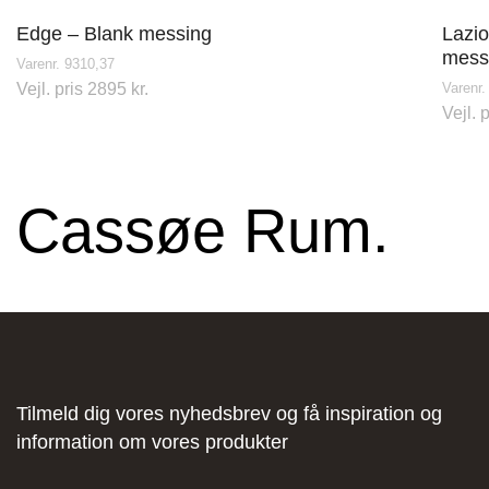
Edge – Blank messing
Lazio
mess
Varenr. 9310,37
Vejl. pris 2895 kr.
Varenr
Vejl. 
Stark Hillerød
Cassøe Rum.
Industrivænget 16, 3400 Hillerød, Danmark
JKE Design – Glostrup
Tilmeld dig vores nyhedsbrev og få inspiration og
information om vores produkter
Søndre Ringvej 35, 2605 Brøndby, Danmark