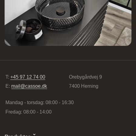
Lundvej 54, 8800 Viborg, Danmark
Vordingborg Køkkenet – Vesterport
Ved Vesterport 9, 1612 København V,
T:
+45 97 12 74 00
Orebygårdvej 9
Danmark
E:
mail@cassoe.dk
7400 Herning
Mandag - torsdag: 08:00 - 16:30
Fredag: 08:00 - 14:00
Vordingborg Køkkenet – Vejle