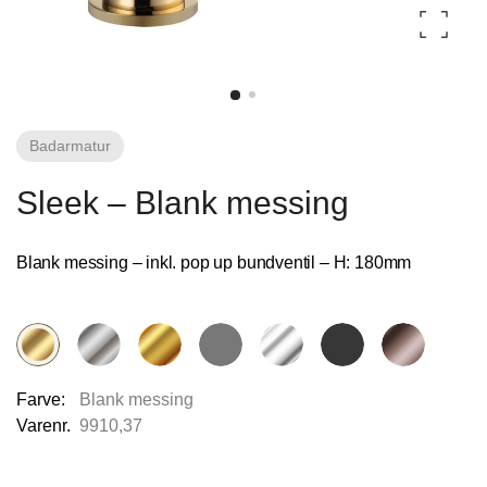
Fliseforum Silkeborg
Stagehøj Tværvej 5, 8600 Silkeborg,
Danmark
Badarmatur
Sleek – Blank messing
Blank messing – inkl. pop up bundventil – H: 180mm
Nettoline Ribe
Øster Vedsted Vej 6, 6760 Ribe,
Farve:
Blank messing
Varenr.
9910,37